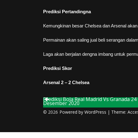
Prediksi Pertandingna
Kemungkinan besar Chelsea dan Arsenal akan b
Permainan akan saling jual beli serangan dal
Laga akan berjalan dengna imbang untuk permain
Prediksi Skor
Arsenal 2 – 2 Chelsea
Prediksi Bola Real Madrid Vs Granada 24
Post
Desember 2020
navigation
© 2026
Powered by
WordPress
| Theme:
Acce