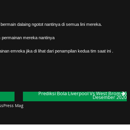
ermain dalaing ngotot nantinya di semua lini mereka.
am permainan mereka nantinya
an emreka jika di lihat dari penampilan kedua tim saat ini .
Prediksi Bola Liverpool Vs West Brom 26
Desember 2020
ssPress Mag