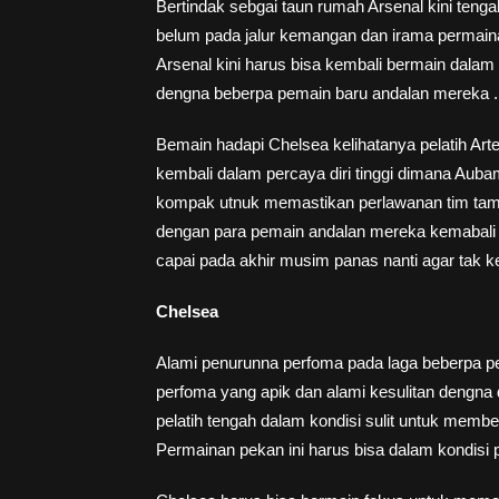
Bertindak sebgai taun rumah Arsenal kini ten
belum pada jalur kemangan dan irama permai
Arsenal kini harus bisa kembali bermain dalam
dengna beberpa pemain baru andalan mereka .
Bemain hadapi Chelsea kelihatanya pelatih Arte
kembali dalam percaya diri tinggi dimana Aub
kompak utnuk memastikan perlawanan tim tamu
dengan para pemain andalan mereka kemabali 
capai pada akhir musim panas nanti agar tak ke
Chelsea
Alami penurunna perfoma pada laga beberpa p
perfoma yang apik dan alami kesulitan dengna
pelatih tengah dalam kondisi sulit untuk memb
Permainan pekan ini harus bisa dalam kondisi 