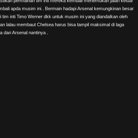
tikan permainan tim inti mereka kembali menemukan jalan keluar
bali apda musim ini . Bermain hadapi Arsenal kemungkinan besar
i tim inti Timo Werner dkk untuk musim ini yang diandalkan oleh
n lalau membaut Chelsea harus bisa tampil maksimal di laga
a dari Arsenal nantinya .