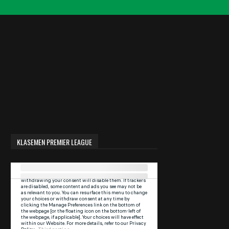
KLASEMEN PREMIER LEAGUE