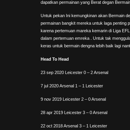
dapatkan permainan yang Berat degan Bermain
Untuk pekan Ini kemungkinan akan Bermain deg
permainan bangkit mereka untuk laga penting pek
karena pertemuan mareka kemarin di Liga EFL C
dalam pertemuan emreka . Untuk tak menggula
keras untuk bermain dengna lebih baik lagi nant
Head To Head
23 sep 2020 Leicester 0 – 2 Arsenal
7 jul 2020 Arsenal 1 – 1 Leicester
9 nov 2019 Leicester 2 – 0 Arsenal
28 apr 2019 Leicester 3 – 0 Arsenal
22 oct 2018 Arsenal 3 – 1 Leicester