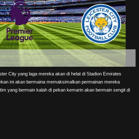
ter City yang laga mereka akan di helat di Stadion Emirates
a Pekan ini akan bermaina memaksimalkan permainan mereka
 tim yang bermain kalah di pekan kemarin akan bermain sengit di