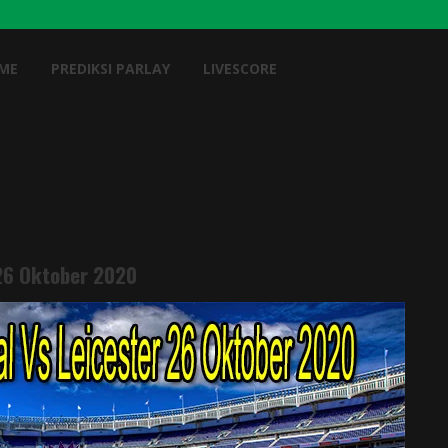
ME
PREDIKSI PARLAY
LIVESCORE
 26 Oktober 2020