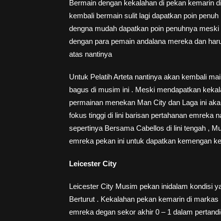
Bermain dengan kekalahan di pekan kemarin di
kembali bermain sulit lagi dapatkan poin penuh
dengna mudah dapatkan poin penuhnya meski 
dengan para pemain andalana mereka dan harus 
atas nantinya
Untuk Pelatih Arteta nantinya akan kembali
bagus di musim ini . Meski mendapatkan kekal
permainan menekan Man City dan Laga ini akan 
fokus tinggi di lini barisan pertahanan emreka
sepertinya Bersama Cabellos di lini tengah ,
emreka pekan ini untuk dapatkan kemengan ke
Leicester City
Leicester City Musim pekan inidalam kondisi 
Berturut . Kekalahan pekan kemarin di markas S
emreka degan sekor akhir 0 – 1 dalam pertan