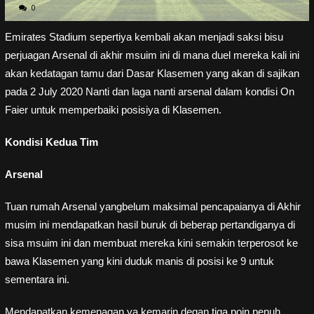
0
Emirates Stadium sepertiya kembali akan menjadi saksi bisu
perjuagan Arsenal di akhir msuim ini di mana duel mereka kali ini
akan kedatagan tamu dari Dasar Klasemen yang akan di sajikan
pada 2 July 2020 Nanti dan laga nanti arsenal dalam kondisi On
Faier untuk memperbaiki posisiya di Klasemen.
Kondisi Kedua Tim
Arsenal
Tuan rumah Arsenal yangbelum maksimal pencapaianya di Akhir
musim ini mendapatkan hasil buruk di beberap pertandiganya di
sisa msuim ini dan membuat mereka kini semakin terperosot ke
bawa Klasemen yang kini duduk manis di posisi ke 9 untuk
sementara ini.
Mendapatkan kemenagan ya kemarin degan tiga poin penuh