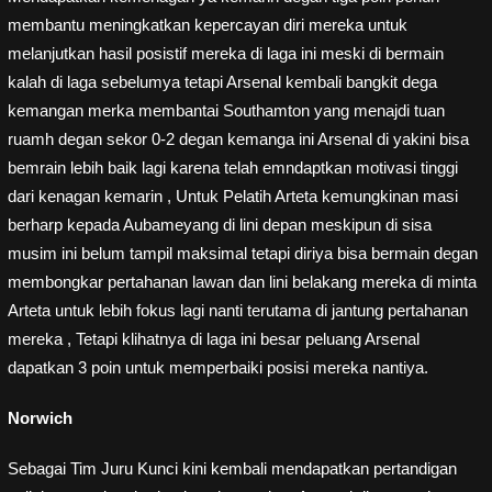
membantu meningkatkan kepercayan diri mereka untuk
melanjutkan hasil posistif mereka di laga ini meski di bermain
kalah di laga sebelumya tetapi Arsenal kembali bangkit dega
kemangan merka membantai Southamton yang menajdi tuan
ruamh degan sekor 0-2 degan kemanga ini Arsenal di yakini bisa
bemrain lebih baik lagi karena telah emndaptkan motivasi tinggi
dari kenagan kemarin , Untuk Pelatih Arteta kemungkinan masi
berharp kepada Aubameyang di lini depan meskipun di sisa
musim ini belum tampil maksimal tetapi diriya bisa bermain degan
membongkar pertahanan lawan dan lini belakang mereka di minta
Arteta untuk lebih fokus lagi nanti terutama di jantung pertahanan
mereka , Tetapi klihatnya di laga ini besar peluang Arsenal
dapatkan 3 poin untuk memperbaiki posisi mereka nantiya.
Norwich
Sebagai Tim Juru Kunci kini kembali mendapatkan pertandigan