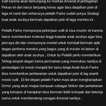
sulit karena akan berkunjung ke markas Arsenal di pertegahan
Pekan ini dan harus berjuang keras agar bisa daaptkan poin di
laga ini nanti dan seharusya pelatih Farke sudah punya Strategi
buat anak asuhya bermain dapatkan poin di laga mereka ini .
Pelatih Farke mempunyai pekerjaan sulit di sisa musim ini karena
harus memberikan motivasi tinggi kepada anak asuhya agar bisa
percaya diri dan mempunyai mental untuk kembali bermain apik
degan perfoma mereka yang bagus yang di msuim ini belum di
dapatkan oleh anak asuhya , Untuk itu Pelatih perlu memberikan
Strtegi ampuh degan irama permainan yang memukau nantiya di
pertandigan ini meski menjadi tim tamu tetapi Anak Asuh Farke
bisa memberikan perlawanan untuk dapatkan poin di lag ananti
meski sulit , Di lini depan pelatih Farke masi akan mengharapkan
Drmic yang akan mejasi tumpuan sebagai Striker dan pertahanan
yang keropos di harapkan bisa bermain lebih kompak dan bekerja
sama untuk membendung seragan Arsenal nantiya .