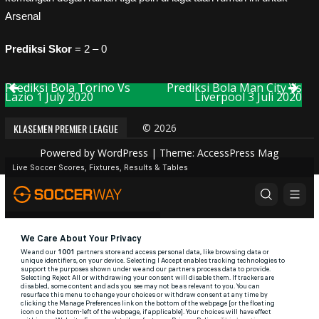
Arsenal
Prediksi Skor
= 2 – 0
Prediksi Bola Torino Vs
Prediksi Bola Man City Vs
Post
Lazio 1 July 2020
Liverpool 3 Juli 2020
navigation
KLASEMEN PREMIER LEAGUE
© 2026
Powered by
WordPress
| Theme:
AccessPress Mag