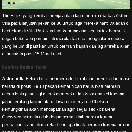
0
The Blues yang kembali menjalankan laga mereka markas Aston
Villa pada lanjutan pekan ke 30 untuk laga mereka nanti ya akan di
bentrokan di Villa Park stadium kemungkina laga ini tak bermain
degan beberapa pemain inti mereka karena menggalami cedera
yang belum di pastikan untuk bermain kapan dan lag amreka akan
di mainkan pada 15 Maret nanti.
Kondisi Kedua Team
Aston Villa
Belum bisa memperbaiki kekalahan mereka dan masi
berada di posisi ke 19 pekan kemarin dan harus bisa bermain
degan lebih pasti lagi di makasmereka dan kekalahan di kadang
jagan terulang lagi untuk perlawanan menjamu Chelsea
kemungkinan akan mendapatkan agin segar sedikit karena
Chewlsea bermain tidak degan pemain inti mereka karena
permainan team inti mereka beberapa tidak bermain karena belum