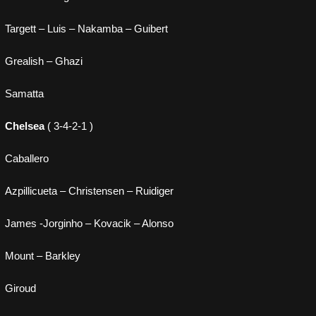
Targett – Luis – Nakamba – Guibert
Grealish – Ghazi
Samatta
Chelsea
( 3-4-2-1 )
Caballero
Azpillicueta – Christensen – Ruidiger
James -Jorginho – Kovacik – Alonso
Mount – Barkley
Giroud