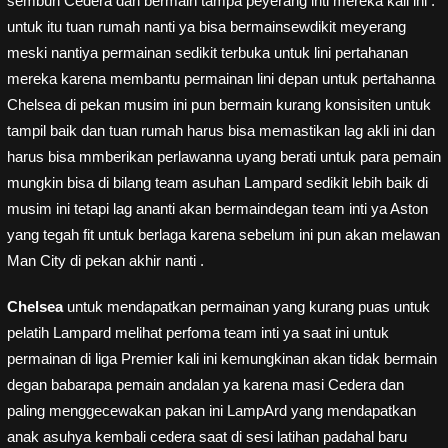
sembuh Cedera dan bermain tampa peyerang inti mereka kali ini .
untuk itu tuan rumah nanti ya bisa bermainsewdikit meyerang
meski nantiya permainan sedikit terbuka untuk lini pertahanan
mereka karena membantu permainan lini depan untuk pertahanna
Chelsea di pekan musim ini pun bermain kurang konsisiten untuk
tampil baik dan tuan rumah harus bisa memastikan lag akli ini dan
harus bisa mmberikan perlawanna uyang berati untuk para pemain
mungkin bisa di bilang team asuhan Lampard sedikit lebih baik di
musim ini tetapi lag ananti akan bermaindegan team inti ya Aston
yang tegah fit untuk berlaga karena sebelum ini pun akan melawan
Man City di pekan akhir nanti .
Chelsea
untuk mendapatkan permainan yang kurang puas untuk
pelatih Lampard melihat perfoma team inti ya saat ini untuk
permainan di liga Premier kali ini kemungkinan akan tidak bermain
degan babarapa pemain andalan ya karena masi Cedera dan
paling menggecewakan pakan ini LampArd yang mendapatkan
anak asuhya kembali cedera saat di sesi latihan padahal baru