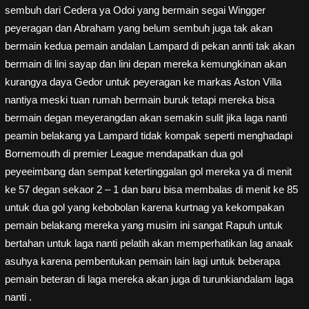
sembuh dari Cedera ya Odoi yang bermain segai Wingger
peyeragan dan Abraham yang belum sembuh juga tak akan
bermain kedua pemain andalan Lampard di pekan annti tak akan
bermain di lini sayap dan lini depan mereka kemungkinan akan
kurangya daya Gedor untuk peyeragan ke markas Aston Villa
nantiya meski tuan rumah bermain buruk tetapi mereka bisa
bermain degan meyerangdan akan semakin sulit jika laga nanti
peamin belakang ya Lampard tidak kompak seperti menghadapi
Bornemouth di premier League mendapatkan dua gol
peyeeimbang dan sempat ketertinggalan gol mereka ya di menit
ke 57 degan sekaor 2 – 1 dan baru bisa membalas di menit ke 85
untuk dua gol yang kebobolan karena kurtnag ya kekompakan
pemain belakang mereka yang musim ini sangat Rapuh untuk
bertahan untuk laga nanti pelatih akan memperhatikan lag anaak
asuhya karena pembentukan pemain lain lagi untuk beberapa
pemain beteran di laga mereka akan juga di turunkiandalam laga
nanti .