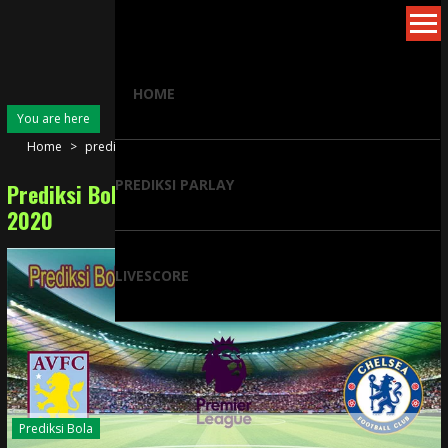
Skip
to
content
HOME
You are here
Home
>
prediksi bola
>
PREDIKSI PARLAY
Prediksi Bola Aston Villa Vs Chelsea 15 Maret
2020
LIVESCORE
Prediksi Bola