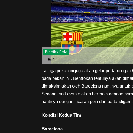
Prediksi Bola
0
La Liga pekan ini juga akan gelar pertandingan
pada pekan ini . Bentrokan tentunya akan di
dimaksimlakan oleh Barcelona nantinya untuk 
Sedangkan Levante akan bermain dengan para
nantinya dengan incaran poin dari pertandigan
Kondisi Kedua Tim
Barcelona