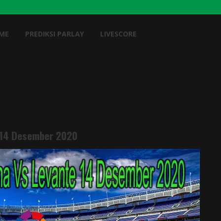
ME
PREDIKSI PARLAY
LIVESCORE
e 14 Desember 2020