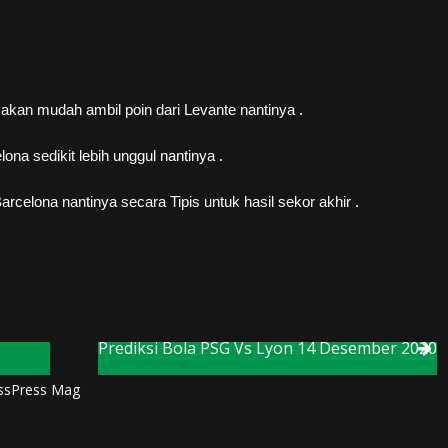
 akan mudah ambil poin dari Levante nantinya .
ona sedikit lebih unggul nantinya .
celona nantinya secara Tipis untuk hasil sekor akhir .
Prediksi Bola PSG Vs Lyon 14 Desember 2020
ssPress Mag