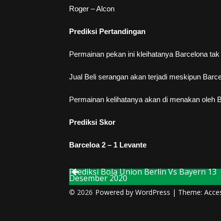
Roger – Alcon
Prediksi Pertandingan
Permainan pekan ini kleihatanya Barcelona tak
Jual Beli serangan akan terjadi meskipun Barcel
Permainan kelihatanya akan di menakan oleh Bar
Prediksi Skor
Barceloa 2 – 1 Levante
Prediksi Bola Union Berlin Vs Bayern 13
Post
Desember 2020
navigation
© 2026
Powered by
WordPress
| Theme:
Acce