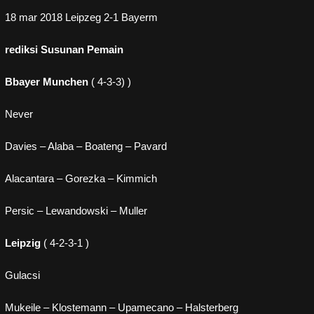
18 mar 2018 Leipzeg 2-1 Bayerm
rediksi Susunan Pemain
Bbayer Munchen
( 4-3-3) )
Never
Davies – Alaba – Boateng – Pavard
Alacantara – Gorezka – Kimmich
Persic – Lewandowski – Muller
Leipzig
( 4-2-3-1 )
Gulacsi
Mukeile – Klostemann – Upamecano – Halsterberg