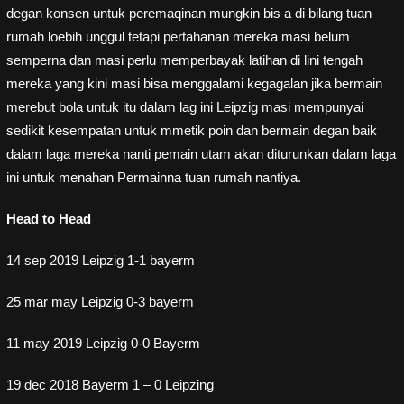
degan konsen untuk peremaqinan mungkin bis a di bilang tuan
rumah loebih unggul tetapi pertahanan mereka masi belum
semperna dan masi perlu memperbayak latihan di lini tengah
mereka yang kini masi bisa menggalami kegagalan jika bermain
merebut bola untuk itu dalam lag ini Leipzig masi mempunyai
sedikit kesempatan untuk mmetik poin dan bermain degan baik
dalam laga mereka nanti pemain utam akan diturunkan dalam laga
ini untuk menahan Permainna tuan rumah nantiya.
Head to Head
14 sep 2019 Leipzig 1-1 bayerm
25 mar may Leipzig 0-3 bayerm
11 may 2019 Leipzig 0-0 Bayerm
19 dec 2018 Bayerm 1 – 0 Leipzing