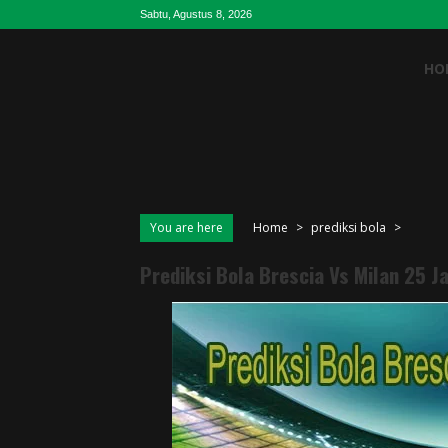
Skip
Sabtu, Agustus 8, 2026
to
content
HO
You are here
Home
>
prediksi bola
>
Prediksi Bola Brescia Vs Milan 25 