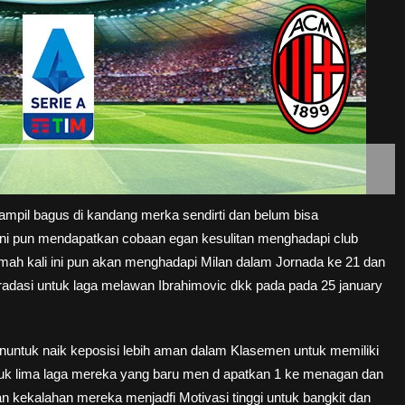
ampil bagus di kandang merka sendirti dan belum bisa
 ini pun mendapatkan cobaan egan kesulitan menghadapi club
umah kali ini pun akan menghadapi Milan dalam Jornada ke 21 dan
radasi untuk laga melawan Ibrahimovic dkk pada pada 25 january
untuk naik keposisi lebih aman dalam Klasemen untuk memiliki
tuk lima laga mereka yang baru men d apatkan 1 ke menagan dan
n kekalahan mereka menjadfi Motivasi tinggi untuk bangkit dan