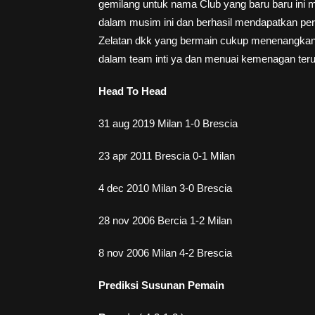
gemilang untuk nama Club yang baru baru ini 
dalam musim ini dan berhasil mendapatkan per
Zelatan dkk yang bermain cukup menenangkan
dalam team inti ya dan menuai kemenagan teru
Head To Head
31 aug 2019 Milan 1-0 Brescia
23 apr 2011 Brescia 0-1 Milan
4 dec 2010 Milan 3-0 Brescia
28 nov 2006 Bercia 1-2 Milan
8 nov 2006 Milan 4-2 Brescia
Prediksi Susunan Pemain