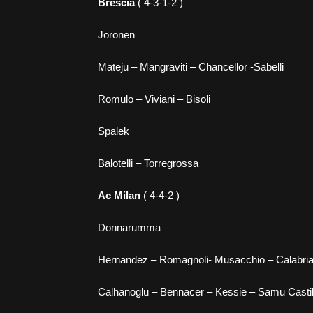
Brescia
( 4-3-1-2 )
Joronen
Mateju – Mangraviti – Chancellor -Sabelli
Romulo – Viviani – Bisoli
Spalek
Balotelli – Torregrossa
Ac Milan
( 4-4-2 )
Donnarumma
Hernandez – Romagnoli- Musacchio – Calabri
Calhanoglu – Bennacer – Kessie – Samu Castil