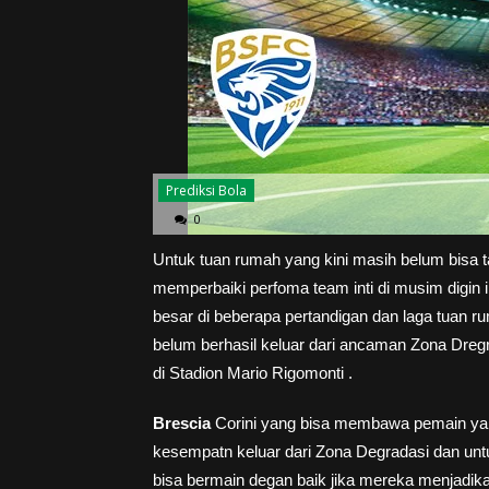
Prediksi Bola
0
Untuk tuan rumah yang kini masih belum bisa t
memperbaiki perfoma team inti di musim digin
besar di beberapa pertandigan dan laga tuan r
belum berhasil keluar dari ancaman Zona Dreg
di Stadion Mario Rigomonti .
Brescia
Corini yang bisa membawa pemain yan
kesempatn keluar dari Zona Degradasi dan un
bisa bermain degan baik jika mereka menjadika