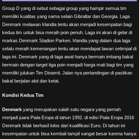
Group D yang di sebut sebagai group yang hampir semua tim
memiliki kualitas yang sama selain Gibraltar dan Georgia. Laga
Denmark melawan Irlandia tentu akan menjadi kesempatan bagi
kedua tim untuk bisa meraih poin penuh. Laga ini akan di gelar di
markas Denmark Stadion Parken. Irlandia yang dalam dua laga
selalu meraih kemenangan tentu akan mendapat lawan setimpal di
laga ini. Denmark yang di laga awal hanya bermain imbang bakal
bermain dengan target tiga poin menjadi harga mati bagi tim yang
memiliki julukan Tim Dinamit. Jalan nya pertandingan di pastikan
bakal berjalan alot dan ketat.
Kondisi Kedua Tim
Denmark
yang merupakan salah satu negara yang pernah
menjadi juara Piala Eropa di tahun 1992. di edisi Piala Eropa 2016
Denmark tidak berhasil lolos dari kualifikasi Euro. Di tahun ini
kesempatan untuk bisa kembali tampil sangat besar karena hanya