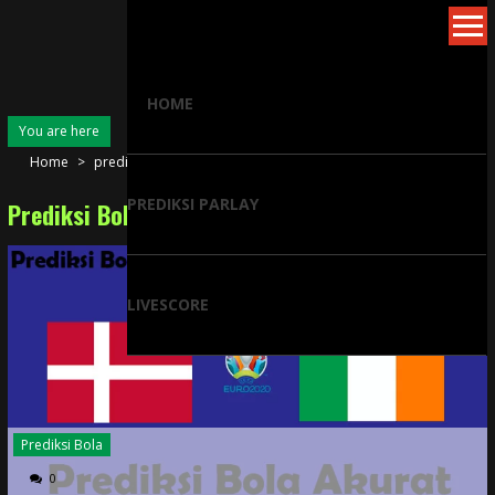
Skip
to
content
HOME
You are here
Home
>
prediksi bola
>
PREDIKSI PARLAY
Prediksi Bola Denmark Vs Irlandia 8 Juni 2019
LIVESCORE
Prediksi Bola
0