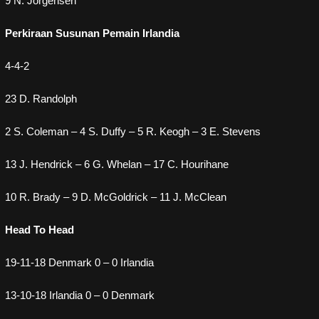
9 N. Jorgensen
Perkiraan Susunan Pemain Irlandia
4-4-2
23 D. Randolph
2 S. Coleman – 4 S. Duffy – 5 R. Keogh – 3 E. Stevens
13 J. Hendrick – 6 G. Whelan – 17 C. Hourihane
10 R. Brady – 9 D. McGoldrick – 11 J. McClean
Head To Head
19-11-18 Denmark 0 – 0 Irlandia
13-10-18 Irlandia 0 – 0 Denmark