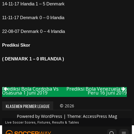
14-11-17 Irlandia 1 – 5 Denmark
11-11-17 Denmark 0 – 0 Irlandia
22-08-07 Denmark 0 – 4 Irlandia
Prediksi Skor
( DENMARK 1 – 0 IRLANDIA )
Prediksi Bola Cordoba Vs
Prediksi Bola Venezuela Vs
Post
Osasuna 1 Juni 2019
Peru 16 Juni 2019
navigation
KLASEMEN PREMIER LEAGUE
© 2026
Powered by
WordPress
| Theme:
AccessPress Mag