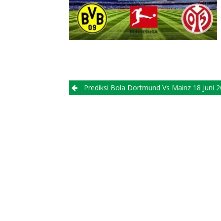
Prediksi Bola Dortmund Vs Mainz 18 Juni 20
Post
Prediksi Bola Dortmund Vs Mainz 18 Juni 
navigation