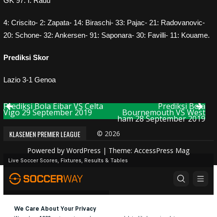
GK 97: I. Radu
4: Criscito- 2: Zapata- 14: Biraschi- 33: Pajac- 21: Radovanovic-
20: Schone- 32: Ankersen- 91: Saponara- 30: Favilli- 11: Kouame.
Prediksi Skor
Lazio 3-1 Genoa
Prediksi Bola Eibar VS Celta
Prediksi Bola
Post
Vigo 29 September 2019
Bournemouth VS West
ham 28 September 2019
navigation
KLASEMEN PREMIER LEAGUE
© 2026
Powered by
WordPress
| Theme:
AccessPress Mag