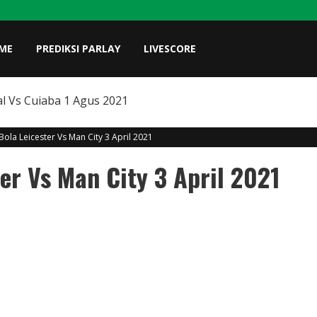
ME
PREDIKSI PARLAY
LIVESCORE
al Vs Cuiaba 1 Agus 2021
Bola Leicester Vs Man City 3 April 2021
er Vs Man City 3 April 2021