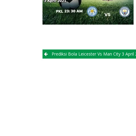
Prediksi Bola Leicester Vs Man City 3 April 
Post
Prediksi Bola Leicester Vs Man City 3 April
navigation