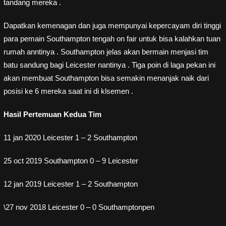
tandang mereka .
Dapatkan kemenagan dan juga mempunyai kepercayam diri tinggi
para pemain Southampton tengah on fair untuk bisa kalahkan tuan
rumah anntinya . Southampton jelas akan bermain menjasi tim
batu sandung bagi Leicester nantinya . Tiga poin di laga pekan ini
akan membuat Southampton bisa semakin menanjak naik dari
posisi ke 6 mereka saat ini di klsemen .
Hasil Pertemuan Kedua Tim
11 jan 2020 Leicester 1 – 2 Southampton
25 oct 2019 Southampton 0 – 9 Leicester
12 jan 2019 Leicester 1 – 2 Southampton
\27 nov 2018 Leicester 0 – 0 Southamptonpen