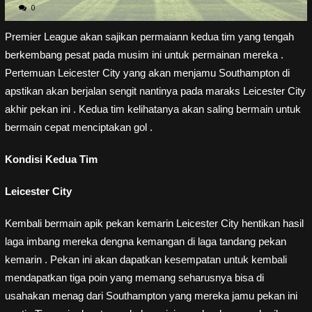
0
Premier League akan sajikan permaiann kedua tim yang tengah
berkembang pesat pada musim ini untuk permainan mereka .
Pertemuan Leicester City yang akan menjamu Southampton di
apstikan akan berjalan sengit nantinya pada maraks Leicester City
akhir pekan ini . Kedua tim kelihatanya akan saling bermain untuk
bermain cepat menciptakan gol .
Kondisi Kedua Tim
Leicester City
Kembali bermain apik pekan kemarin Leicester City hentikan hasil
laga imbang mereka dengna kemangan di laga tandang pekan
kemarin . Pekan ini akan dapatkan kesempatan untuk kembali
mendapatkan tiga poin yang memang seharusnya bisa di
usahakan menag dari Southampton yang mereka jamu pekan ini