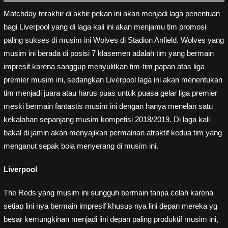
Matchday terakhir di akhir pekan ini akan menjadi laga penentuan
bagi Liverpool yang di laga kali ini akan menjamu tim promosi
paling sukses di musim ini Wolves di Stadion Anfield. Wolves yang
musim ini berada di posisi 7 klasemen adalah tim yang bermain
impresif karena sanggup menyulitkan tim-tim papan atas liga
premier musim ini, sedangkan Liverpool laga ini akan menentukan
tim menjadi juara atau harus puas untuk puasa gelar liga premier
meski bermain fantastis musim ini dengan hanya menelan satu
kekalahan sepanjang musim kompetisi 2018/2019. Di laga kali
bakal di jamin akan menyajikan permainan atraktif kedua tim yang
menganut sepak bola menyerang di musim ini.
Liverpool
The Reds yang musim ini sungguh bermain tanpa celah karena
setiap lini nya bermain impresif khusus nya lini depan mereka yg
besar kemungkinan menjadi lini depan paling produktif musim ini,