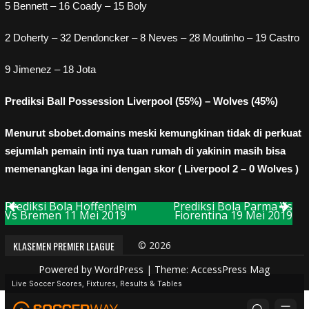
5 Bennett – 16 Coady – 15 Boly
2 Doherty – 32 Dendoncker – 8 Neves – 28 Moutinho – 19 Castro
9 Jimenez – 18 Jota
Prediksi Ball Possession Liverpool (55%) – Wolves (45%)
Menurut sbobet.domains meski kemungkinan tidak di perkuat
sejumlah pemain inti nya tuan rumah di yakinin masih bisa
memenangkan laga ini dengan skor ( Liverpool 2 – 0 Wolves )
Prediksi Bola Hoffenheim
Prediksi Bola Parma Vs
Post
Vs Bremen 11 Mei 2019
Fiorentina 19 Mei 2019
navigation
KLASEMEN PREMIER LEAGUE
© 2026
Powered by
WordPress
| Theme:
AccessPress Mag