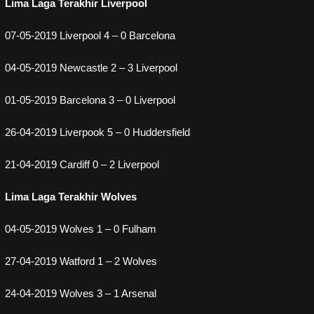
Lima Laga Terakhir Liverpool
07-05-2019 Liverpool 4 – 0 Barcelona
04-05-2019 Newcastle 2 – 3 Liverpool
01-05-2019 Barcelona 3 – 0 Liverpool
26-04-2019 Liverpook 5 – 0 Huddersfield
21-04-2019 Cardiff 0 – 2 Liverpool
Lima Laga Terakhir Wolves
04-05-2019 Wolves 1 – 0 Fulham
27-04-2019 Watford 1 – 2 Wolves
24-04-2019 Wolves 3 – 1 Arsenal