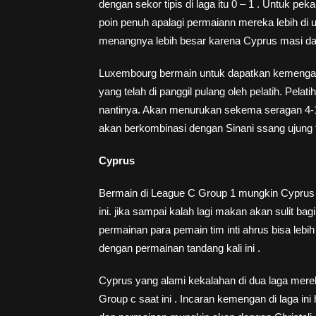
dengan sekor tipis di laga itu 0 – 1 . Untuk pe
poin penuh apalagi permaiann mereka lebih di
menangnya lebih besar karena Cyprus masi dala
Luxembourg bermain untuk dapatkan kemengan d
yang telah di panggil pulang oleh pelatih. Pe
nantinya. Akan menurukan sekema seragan 4-1-
akan berkombinasi dengan Sinani ssang ujung 
Cyprus
Bermain di League C Group 1 mungkin Cyprus a
ini. jika sampai kalah lagi makan akan sulit bag
permainan para pemain tim inti ahrus bisa leb
dengan permainan tandang kali ini .
Cyprus yang alami kekalahan di dua laga merek
Group c saat ini . Incaran kemengan di laga ini 