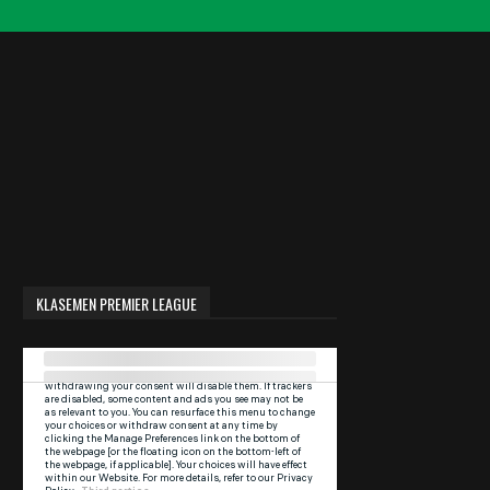
KLASEMEN PREMIER LEAGUE