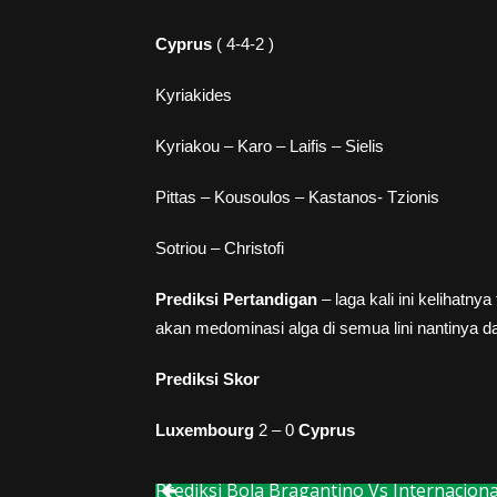
Cyprus
( 4-4-2 )
Kyriakides
Kyriakou – Karo – Laifis – Sielis
Pittas – Kousoulos – Kastanos- Tzionis
Sotriou – Christofi
Prediksi Pertandigan
– laga kali ini kelihat
akan medominasi alga di semua lini nantinya d
Prediksi Skor
Luxembourg
2 – 0
Cyprus
Prediksi Bola Bragantino Vs Internaciona