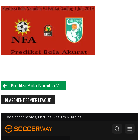
Prediksi Bola Namibia Vs Pantai Gading 1 Juli 2019
Post
Prediksi Bola Namibia Vs Pantai Gading 1 Juli 2019
navigation
KLASEMEN PREMIER LEAGUE