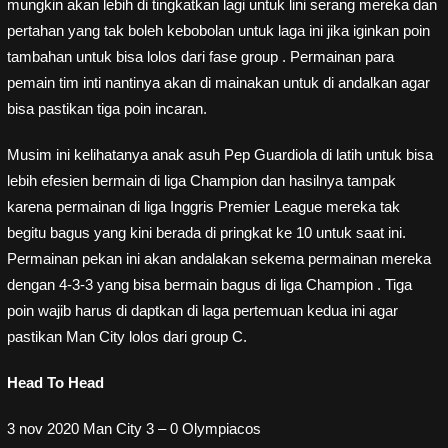
mungkin akan lebih di tingkatkan lagi untuk lini serang mereka dan
pertahan yang tak boleh kebobolan untuk laga ini jika iginkan poin
tambahan untuk bisa lolos dari fase group . Permainan para
pemain tim inti nantinya akan di mainakan untuk di andalkan agar
bisa pastikan tiga poin incaran.
Musim ini kelihatanya anak asuh Pep Guardiola di latih untuk bisa
lebih efesien bermain di liga Champion dan hasilnya tampak
karena permainan di liga Inggris Premier League mereka tak
begitu bagus yang kini berada di pringkat ke 10 untuk saat ini.
Permainan pekan ini akan andalakan sekema permainan mereka
dengan 4-3-3 yang bisa bermain bagus di liga Champion . Tiga
poin wajib harus di daptkan di laga pertemuan kedua ini agar
pastikan Man City lolos dari group C.
Head To Head
3 nov 2020 Man City 3 – 0 Olympiacos