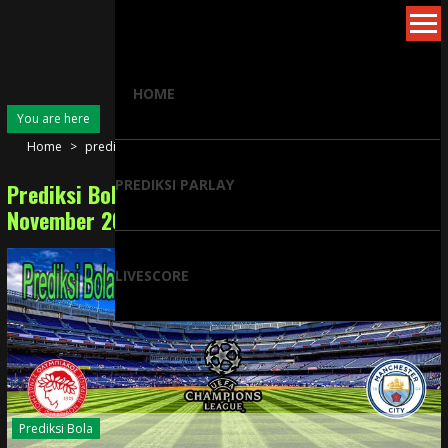
Skip
to
content
HOME
You are here
Home
>
prediksi bola
>
PREDIKSI PARLAY
Prediksi Bola Olympiacos Vs Man City 26
November 2020
LIVESCORE
Prediksi Bola