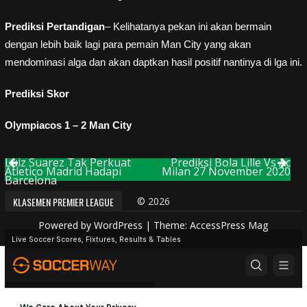
Prediksi Pertandigan
– Kelihatanya pekan ini akan bermain
dengan lebih baik lagi para pemain Man City yang akan
mendominasi alga dan akan daptkan hasil positif nantinya di lga ini.
Prediksi Skor
Olympiacos 1 – 2 Man City
Luiz Suarez Tak Perkuat
Prediksi Bola Lille Vs Ac
Post
Atletico Madrid Hadapi
Milan 27 November 2020
Barcelona
navigation
KLASEMEN PREMIER LEAGUE
© 2026
Powered by
WordPress
| Theme:
AccessPress Mag