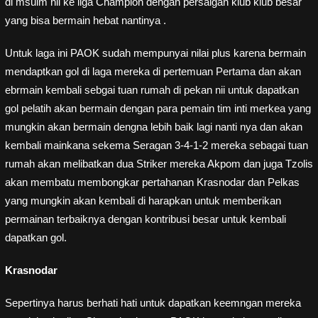
di msuim nii ke liga Champion dengan persaigan klub klub besar
yang bisa bermain hebat nantinya .
Untuk laga ini PAOK sudah mempunyai nilai plus karena bermain
mendaptkan gol di laga mereka di pertemuan Pertama dan akan
ebrmain kembali sebgai tuan rumah di pekan nii untuk dapatkan
gol pelatih akan bermain dengan para pemain tim inti merkea yang
mungkin akan bermain dengna lebih baik lagi nanti nya dan akan
kembali mainkana sekema Seragan 3-4-1-2 mereka sebagai tuan
rumah akan melibatkan dua Striker mereka Akpom dan juga Tzolis
akan membatu membongkar pertahanan Krasnodar dan Pelkas
yang mungkin akan kembali di harapkan untuk memberikan
permainan terbaiknya dengan kontribusi besar untuk kembali
dapatkan gol.
Krasnodar
Sepertinya harus berhati hati untuk dapatkan keemngan mereka