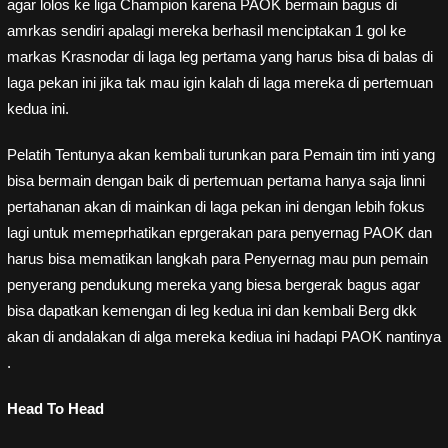
agar lolos ke liga Champion karena PAOK bermain bagus di
amrkas sendiri apalagi mereka berhasil menciptakan 1 gol ke
markas Krasnodar di laga leg pertama yang harus bisa di balas di
laga pekan ini jika tak mau igin kalah di laga mereka di pertemuan
kedua ini.
Pelatih Tentunya akan kembali turunkan para Pemain tim inti yang
bisa bermain dengan baik di pertemuan pertama hanya saja linni
pertahanan akan di mainkan di laga pekan ini dengan lebih fokus
lagi untuk memeprhatikan eprgerakan para penyernag PAOK dan
harus bisa mematikan langkah para Penyernag mau pun pemain
penyerang pendukung mereka yang biesa bergerak bagus agar
bisa dapatkan kemengan di leg kedua ini dan kembali Berg dkk
akan di andalakan di alga mereka kediua ini hadapi PAOK nantinya
.
Head To Head