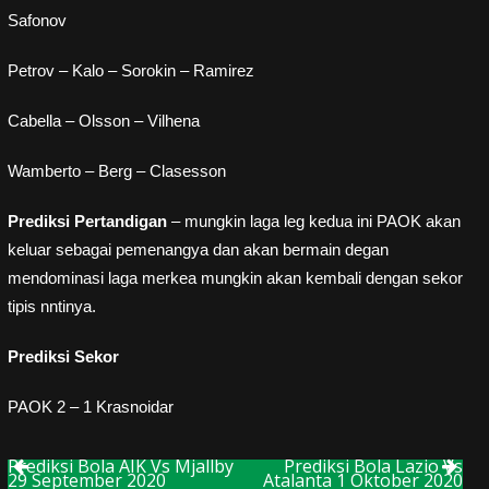
Safonov
Petrov – Kalo – Sorokin – Ramirez
Cabella – Olsson – Vilhena
Wamberto – Berg – Clasesson
Prediksi Pertandigan
– mungkin laga leg kedua ini PAOK akan
keluar sebagai pemenangya dan akan bermain degan
mendominasi laga merkea mungkin akan kembali dengan sekor
tipis nntinya.
Prediksi Sekor
PAOK 2 – 1 Krasnoidar
Prediksi Bola AIK Vs Mjallby
Prediksi Bola Lazio Vs
Post
29 September 2020
Atalanta 1 Oktober 2020