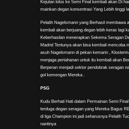
Kejutan lolos ke Semi Final kembali akan Di had
mainkan degan konsentrasi Yang Lebih tinggi lag
Pelatih Nagelsmann yang Berhasil membawa an
kembali akan berjuang degan lebih keras lagi kar
Keberhasilan menerapkan Sekema Seragan Deg
Madrid Tentunya akan bisa kembali mencoba
asuh Nagelsmann di pekan kemarin , Klosterm
menjaga pertahanan untuk itu kembali akan Be
Berperan menjadi sektor pendobrak seragan 
gol kemengan Mereka .
PSG
Kudu Berhati Hati dalam Permainan Semi Fina
terduga degan seragan yang Mereka Bagus RB
di liga Champion ini jadi seharusnya Pelatih 
nantinya