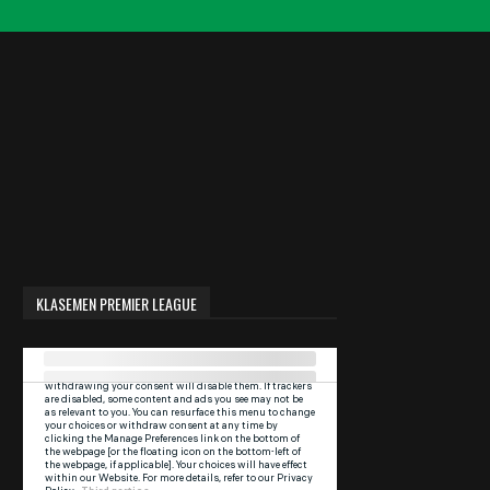
KLASEMEN PREMIER LEAGUE