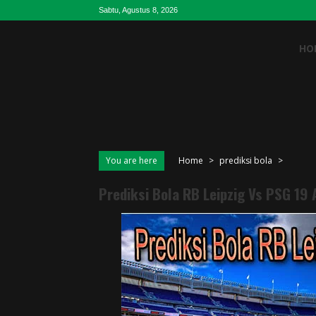
Skip
Sabtu, Agustus 8, 2026
to
content
HO
You are here
Home
>
prediksi bola
>
Prediksi Bola RB Leipzig Vs PSG 19