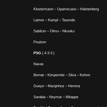
Klostermann – Upamecano – Halstenberg
Laimer – Kampl – Tasende
Sabilzer – Olmo – Nkunku
Poulsen
PSG
( 4-3-3 )
Navas
Bernat – Kimpembe – Silva – Kehrer
Gueye – Marqinhos – Herrera
Sarabia – Neymar – Mbappe