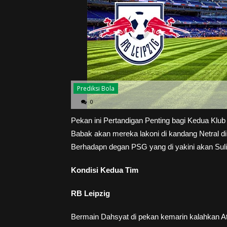
Prediksi Bola
0
Pekan ini Pertandigan Penting bagi Kedua Klub
Babak akan mereka lakoni di kandang Netral di
Berhadapn degan PSG yang di yakini akan Sulit 
Kondisi Kedua Tim
RB Leipzig
Bermain Dahsyat di pekan kemarin kalahkan At