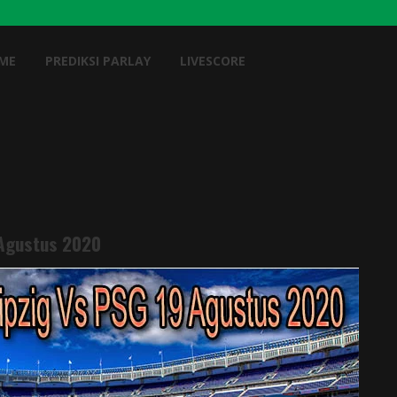
ME
PREDIKSI PARLAY
LIVESCORE
 Agustus 2020