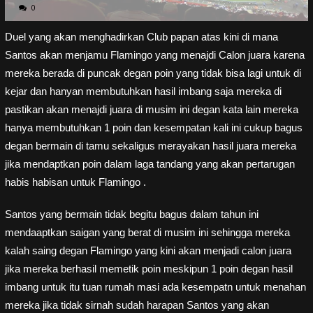
0
Duel yang akan menghadirkan Club papan atas kini di mana
Santos akan menjamu Flamingo yang menajdi Calon juara karena
mereka berada di puncak degan poin yang tidak bisa lagi untuk di
kejar dan hanyan membutuhkan hasil imbang saja mereka di
pastikan akan menajdi juara di musim ini degan kata lain mereka
hanya membutuhkan 1 poin dan kesempatan kali ini cukup bagus
degan bermain di tamu sekaligus merayakan hasil juara mereka
jika mendaptkan poin dalam laga tandang yang akan pertarugan
habis habisan untuk Flamingo .
Santos yang bermain tidak begitu bagus dalam tahun ini
mendaaptkan saigan yang berat di musim ini sehingga mereka
kalah saing degan Flamingo yang kini akan menjadi calon juara
jika mereka berhasil memetik poin meskipun 1 poin degan hasil
imbang untuk itu tuan rumah masi ada kesempatn untuk menahan
mereka jika tidak sirnah sudah harapan Santos yang akan