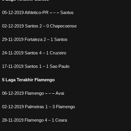
05-12-2019 Athletico-PR
–
–
–
Santos
02-12-2019 Santos 2 – 0 Chapecoense
29-11-2019 Fortaleza 2 – 1 Santos
24-11-2019 Santos 4 – 1 Cruzeiro
17-11-2019 Santos 1 – 1 Sao Paulo
5 Laga Terakhir Flamengo
06-12-2019 Flamengo
–
–
–
Avai
02-12-2019 Palmeiras 1 – 3 Flamengo
28-11-2019 Flamengo 4 – 1 Ceara