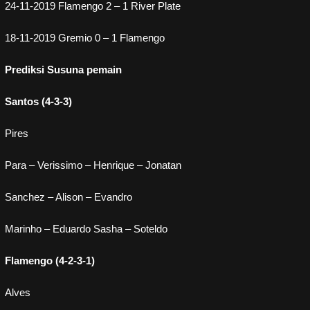
24-11-2019 Flamengo 2 – 1 River Plate
18-11-2019 Gremio 0 – 1 Flamengo
Prediksi Susuna pemain
Santos (4-3-3)
Pires
Para – Verissimo – Henrique – Jonatan
Sanchez – Alison – Evandro
Marinho – Eduardo Sasha – Soteldo
Flamengo (4-2-3-1)
Alves