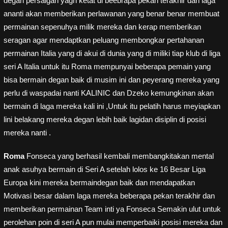
degan persaigan yagn ketat di beebrapa pekan terakhir dan laga
ananti akan memberikan perlawanan yang benar benar membuat
permainan sepenuhya milik mereka dan kerap memberikan
seragan agar mendaptkan peluang membongkar pertahanan
permainan Italia yang di akui di dunia yang di miliki tiap klub di liga
seri A Italia untuk itu Roma mempunyai beberapa pemain yang
bisa bermain degan baik di musim ini dan peyerang mereka yang
perlu di waspadai nanti KALINIC dan Dzeko kemungkinan akan
bermain di laga mereka kali ini ,Untuk itu pelatih harus meyiapkan
lini belakang mereka degan lebih baik lagidan disiplin di posisi
mereka nanti .
Roma
Fonseca yang berhasil kembali membangkitakan mental
anak asuhya bermain di Seri A setelah lolos ke 16 Besar Liga
Europa kini mereka bermaindegan baik dan mendapatkan
Motivasi besar dalam laga mereka beberapa pekan terakhir dan
memberikan permainan Team inti ya Fonseca Semakin ulut untuk
perolehan poin di seri A pun mulai memperbaiki posisi mereka dan