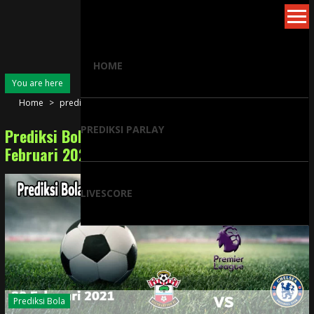
Skip
to
content
HOME
You are here
Home
>
prediksi bola
>
PREDIKSI PARLAY
Prediksi Bola Southampton Vs Chelsea 20
Februari 2021
LIVESCORE
Prediksi Bola