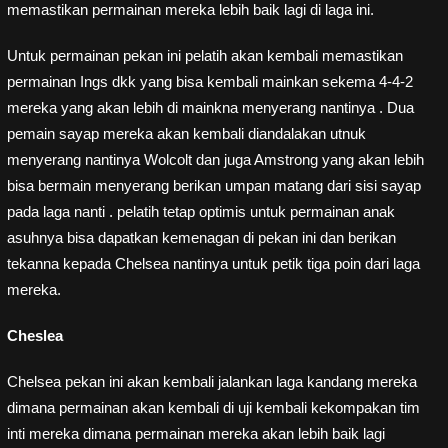
memastikan permainan mereka lebih baik lagi di laga ini.
Untuk permainan pekan ini pelatih akan kembali memastikan
permainan Ings dkk yang bisa kembali mainkan sekema 4-4-2
mereka yang akan lebih di mainkna menyerang nantinya . Dua
pemain sayap mereka akan kembali diandalakan utnuk
menyerang nantinya Wolcolt dan juga Amstrong yang akan lebih
bisa bermain menyerang berikan umpan matang dari sisi sayap
pada laga nanti . pelatih tetap optimis untuk permainan anak
asuhnya bisa dapatkan kemenagan di pekan ini dan berikan
tekanna kepada Chelsea nantinya untuk petik tiga poin dari laga
mereka.
Cheslea
Chelsea pekan ini akan kembali jalankan laga kandang mereka
dimana permainan akan kembali di uji kembali kekompakan tim
inti mereka dimana permainan mereka akan lebih baik lagi