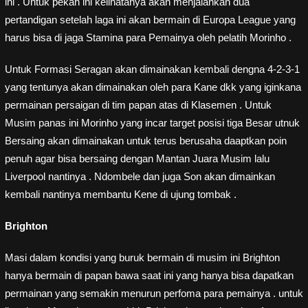
ini . Untuk pekan ini kelihatanya akan menjalankan dua
pertandigan setelah laga ini akan bermain di Europa League yang
harus bisa di jaga Stamina para Pemainya oleh pelatih Morinho .
Untuk Formasi Seragan akan dimainakan kembali dengna 4-2-3-1
yang tentunya akan dimainakan oleh para Kane dkk yang iginkana
permainan persaigan di tim papan atas di Klasemen . Untuk
Musim panas ini Morinho yang incar target posisi tiga Besar utnuk
Bersaing akan dimainakan untuk terus berusaha daaptkan poin
penuh agar bisa bersaing dengan Mantan Juara Musim lalu
Liverpool nantinya . Ndombele dan juga Son akan dimainkan
kembali nantinya membantu Kene di ujung tombak .
Brighton
Masi dalam kondisi yang buruk bermain di musim ini Brighton
hanya bermain di papan bawa saat ini yang hanya bisa dapatkan
permainan yang semakin menurun perfoma para pemainya . untuk