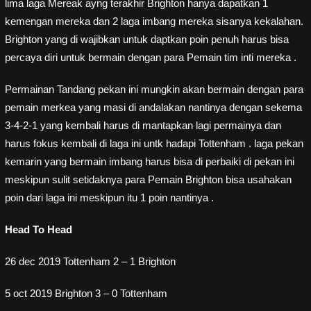
lima laga Mereak ayng terakhir Brighton hanya dapatkan 1
kemengan mereka dan 2 laga imbang mereka sisanya kekalahan.
Brighton yang di wajibkan untuk daptkan poin penuh harus bisa
percaya diri untuk bermain dengan para Pemain tim inti mereka .
Permainan Tandang pekan ini mungkin akan bermain dengan para
pemain merkea yang masi di andalakan nantinya dengan sekema
3-4-2-1 yang kembali harus di mantapkan lagi permainya dan
harus fokus kembali di laga ini untk hadapi Tottenham . laga pekan
kemarin yang bermain imbang harus bisa di perbaiki di pekan ini
meskipun sulit setidaknya para Pemain Brighton bisa usahakan
poin dari laga ini meskipun itu 1 poin nantinya .
Head To Head
26 dec 2019 Tottenham 2 – 1 Brighton
5 oct 2019 Brighton 3 – 0 Tottenham