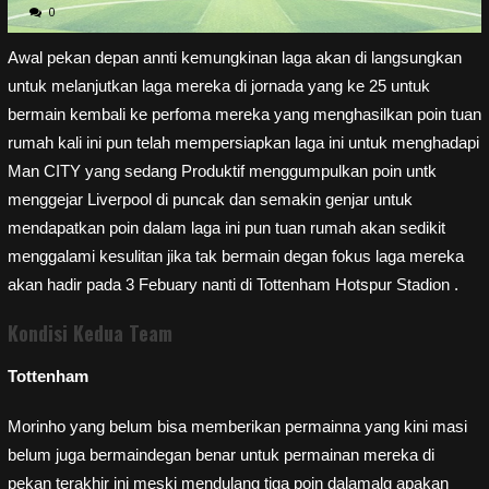
0
Awal pekan depan annti kemungkinan laga akan di langsungkan
untuk melanjutkan laga mereka di jornada yang ke 25 untuk
bermain kembali ke perfoma mereka yang menghasilkan poin tuan
rumah kali ini pun telah mempersiapkan laga ini untuk menghadapi
Man CITY yang sedang Produktif menggumpulkan poin untk
menggejar Liverpool di puncak dan semakin genjar untuk
mendapatkan poin dalam laga ini pun tuan rumah akan sedikit
menggalami kesulitan jika tak bermain degan fokus laga mereka
akan hadir pada 3 Febuary nanti di Tottenham Hotspur Stadion .
Kondisi Kedua Team
Tottenham
Morinho yang belum bisa memberikan permainna yang kini masi
belum juga bermaindegan benar untuk permainan mereka di
pekan terakhir ini meski mendulang tiga poin dalamalg apakan