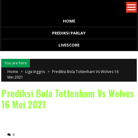
Skip
to
content
HOME
PREDIKSI PARLAY
LIVESCORE
You are here
Home
>
Liga Inggris
>
Prediksi Bola Tottenham Vs Wolves 16
Mei 2021
Prediksi Bola Tottenham Vs Wolves
16 Mei 2021
0