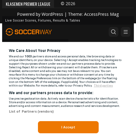
KLASEMEN PREMIER LEAGUE
© 2026
Powered by
WordPress
| Theme:
AccessPress Mag