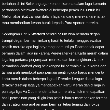
bertahan di lini Belakang agar konsen karena dalam laga kemarin
pertahanan Melawan Watford di beberapa peakn lalu untuk itu
Mellon akan ikut campur dalam laga kandang mereka karena tak
mau memberikan kesan buruk kepada Para sporter mereka.
Sedangkan Untuk
Watford
sendiri belum bisa bermain degan
trampil degan bermain imbang hasil itu terlalu menggecewakan
pelatih mereka apa lagi peyerang team inti ya Pearson tak dapat
bermain dalam laga ini karena Pereyra terkena Kartu merah dalam
laga leg pertama perjumpaan mereka dan kemungkinan . Untuk
permainan Watford yang belakangna ini bermain cukup keras dan
tampa arah membuat para pemain pentin gjuga harus menderita
kartu mereh dalam beberpa laga di Premier League di dua laga
terakhir disetiap laga ya mendapatkan kartu Merah dan di laga ini
pun laga liga Fa Cup menderita kartu merah Untuk mendapatkan
hasil permainan yang di igin kan pelatih harus memberikan formasi
dan strategi juga arahan agar bermain tetap tenang dan fokus