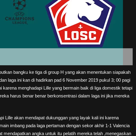
utkan bangku ke tiga di group H yang akan menentukan siapakah
dan laga ini kan di hadirkan pad 6 November 2019 pukul 3; 00 pagi
 karena menghadapi Lille yang bermain baik di liga domestik tetapi
ereka harus benar benar berkonsentrasi dalam laga ini jika mereka
i Lille akan mendapat dukunggan yang layak kali ini karena
rmain imbang pada laga pertaman dengan sekor akhir 1-1 Valencia
pat mendapatkan angka untuk itu pelatih mereka telah ,menegaskan