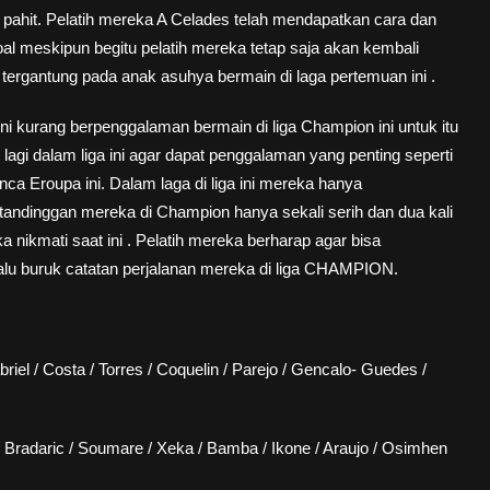
pil pahit. Pelatih mereka A Celades telah mendapatkan cara dan
l meskipun begitu pelatih mereka tetap saja akan kembali
rgantung pada anak asuhya bermain di laga pertemuan ini .
ini kurang berpenggalaman bermain di liga Champion ini untuk itu
agi dalam liga ini agar dapat penggalaman yang penting seperti
ca Eroupa ini. Dalam laga di liga ini mereka hanya
tandinggan mereka di Champion hanya sekali serih dan dua kali
ikmati saat ini . Pelatih mereka berharap agar bisa
lalu buruk catatan perjalanan mereka di liga CHAMPION.
riel / Costa / Torres / Coquelin / Parejo / Gencalo- Guedes /
 / Bradaric / Soumare / Xeka / Bamba / Ikone / Araujo / Osimhen