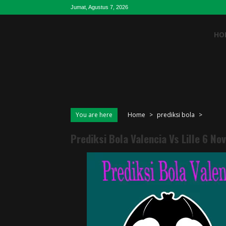
Skip
Jumat, Agustus 7, 2026
to
content
HO
You are here
Home
>
prediksi bola
>
Prediksi Bola Valencia Vs Lille 6 N