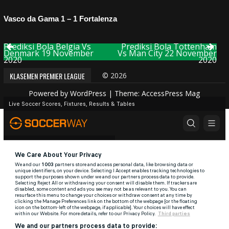
Vasco da Gama 1 – 1 Fortalenza
Prediksi Bola Belgia Vs
Prediksi Bola Tottenham
Post
Denmark 19 November
Vs Man City 22 November
2020
2020
navigation
KLASEMEN PREMIER LEAGUE
© 2026
Powered by
WordPress
| Theme:
AccessPress Mag