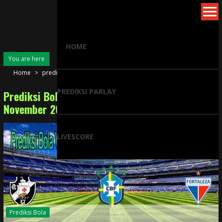
Skip
to
content
HOME
You are here
Home
>
prediksi bola
>
PREDIKSI PARLAY
Prediksi Bola Vasco Da Gama Vs Fortaleza 20
November 2020
LIVESCORE
Prediksi Bola