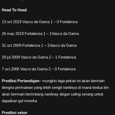
Head To Head
13 oct 2019 Vasco da Gama 1 – 0 Fortalenza
26 may 2019 Fortalenza 1 – 1Vasco da Gama
31 oct 2009 Fortalenza 1 – 1Vasco da Gama
29 jul 2009 Vasco da Gama 2 – 1 Fortalenza
7 oct 2006 Vasco da Gama 2 – 0 Fortalenza
Prediksi Pertandigan
– mungkin laga pekan ini akan bermain
dengna permainan yang lebih sengit nantinya di mana kedua tim
akan bermain berimbang nantinay degan saling serang untuk
dapatkan gol mereka
Prediksi sekor