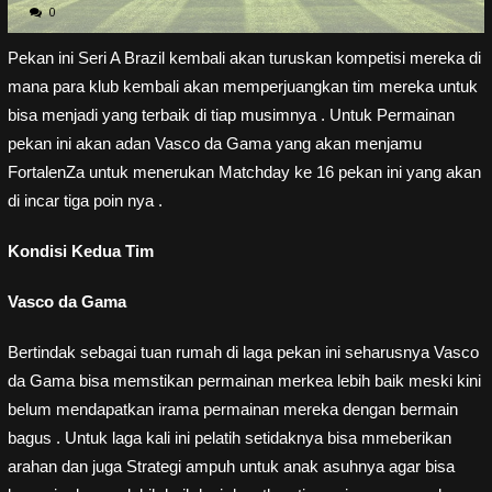
0
Pekan ini Seri A Brazil kembali akan turuskan kompetisi mereka di
mana para klub kembali akan memperjuangkan tim mereka untuk
bisa menjadi yang terbaik di tiap musimnya . Untuk Permainan
pekan ini akan adan Vasco da Gama yang akan menjamu
FortalenZa untuk menerukan Matchday ke 16 pekan ini yang akan
di incar tiga poin nya .
Kondisi Kedua Tim
Vasco da Gama
Bertindak sebagai tuan rumah di laga pekan ini seharusnya Vasco
da Gama bisa memstikan permainan merkea lebih baik meski kini
belum mendapatkan irama permainan mereka dengan bermain
bagus . Untuk laga kali ini pelatih setidaknya bisa mmeberikan
arahan dan juga Strategi ampuh untuk anak asuhnya agar bisa