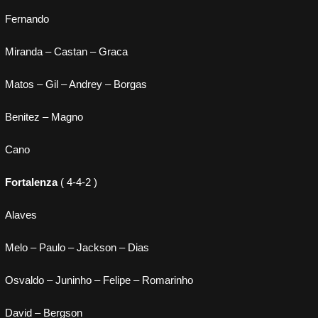
Fernando
Miranda – Castan – Graca
Matos – Gil – Andrey – Borgas
Benitez – Magno
Cano
Fortalenza
( 4-4-2 )
Alaves
Melo – Paulo – Jackson – Dias
Osvaldo – Juninho – Felipe – Romarinho
David – Bergson