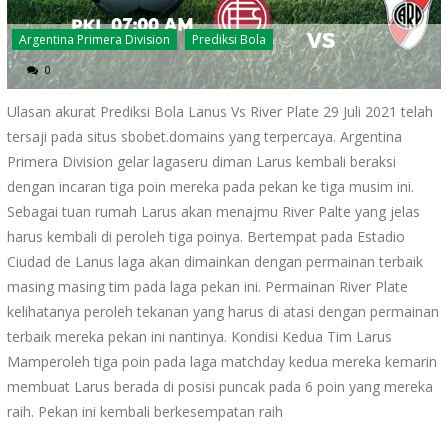
Argentina Primera Division
Prediksi Bola
0
Ulasan akurat Prediksi Bola Lanus Vs River Plate 29 Juli 2021 telah
tersaji pada situs sbobet.domains yang terpercaya. Argentina
Primera Division gelar lagaseru diman Larus kembali beraksi
dengan incaran tiga poin mereka pada pekan ke tiga musim ini.
Sebagai tuan rumah Larus akan menajmu River Palte yang jelas
harus kembali di peroleh tiga poinya. Bertempat pada Estadio
Ciudad de Lanus laga akan dimainkan dengan permainan terbaik
masing masing tim pada laga pekan ini. Permainan River Plate
kelihatanya peroleh tekanan yang harus di atasi dengan permainan
terbaik mereka pekan ini nantinya. Kondisi Kedua Tim Larus
Mamperoleh tiga poin pada laga matchday kedua mereka kemarin
membuat Larus berada di posisi puncak pada 6 poin yang mereka
raih. Pekan ini kembali berkesempatan raih