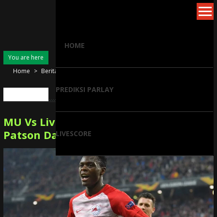
Skip
to
content
HOME
You are here
Home
>
Berita bola
PREDIKSI PARLAY
BERITA BOLA
MU Vs Liverpool Dapatkan Striker
Patson Daka Asal Afrika
LIVESCORE