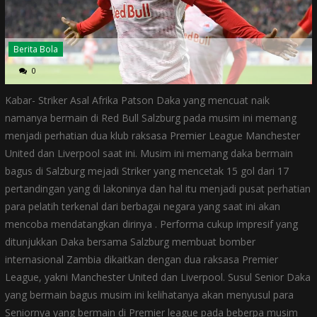
Berita Bola
0
Kabar- Striker Asal Afrika Patson Daka yang mencuat naik
namanya bermain di Red Bull Salzburg pada musim ini memang
menjadi perhatian dua klub raksasa Premier League Manchester
United dan Liverpool saat ini. Musim ini memang daka bermain
bagus di Salzburg mejadi Striker yang mencetak 15 gol dari 17
pertandingan yang di lakoninya dan hal itu menjadi pusat perhatian
para pelatih terkenal dari berbagai negara yang saat ini akan
mencoba mendatangkan dirinya . Performa cukup impresif yang
ditunjukkan Daka bersama Salzburg membuat bomber
internasional Zambia dikaitkan dengan dua raksasa Premier
League, yakni Manchester United dan Liverpool. Susul Senior Daka
yang bermain bagus musim ini kelihatanya akan menyusul para
Seniornya yang bermain di Premier league pada beberpa musim