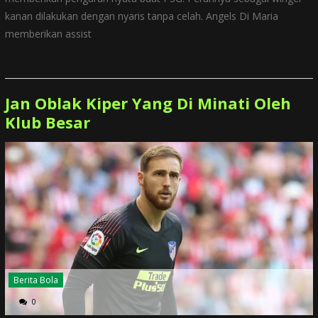
kanan dilakukan dengan nyaris tanpa celah. Angels Di Maria
memberikan assist
Jan Oblak Kiper Yang Di Minati Oleh
Klub Besar
Berita Bola
0