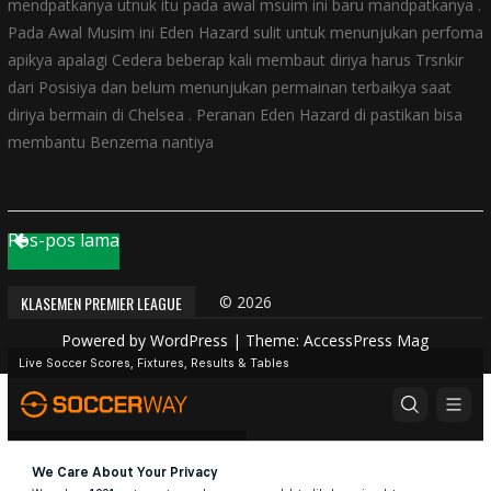
mendpatkanya utnuk itu pada awal msuim ini baru mandpatkanya .
Pada Awal Musim ini Eden Hazard sulit untuk menunjukan perfoma
apikya apalagi Cedera beberap kali membaut diriya harus Trsnkir
dari Posisiya dan belum menunjukan permainan terbaikya saat
diriya bermain di Chelsea . Peranan Eden Hazard di pastikan bisa
membantu Benzema nantiya
Pos-pos lama
Navigasi
pos
KLASEMEN PREMIER LEAGUE
© 2026
Powered by
WordPress
| Theme:
AccessPress Mag