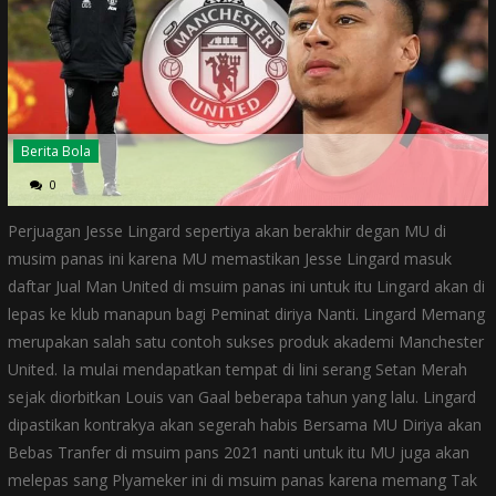
Berita Bola
0
Perjuagan Jesse Lingard sepertiya akan berakhir degan MU di
musim panas ini karena MU memastikan Jesse Lingard masuk
daftar Jual Man United di msuim panas ini untuk itu Lingard akan di
lepas ke klub manapun bagi Peminat diriya Nanti. Lingard Memang
merupakan salah satu contoh sukses produk akademi Manchester
United. Ia mulai mendapatkan tempat di lini serang Setan Merah
sejak diorbitkan Louis van Gaal beberapa tahun yang lalu. Lingard
dipastikan kontrakya akan segerah habis Bersama MU Diriya akan
Bebas Tranfer di msuim pans 2021 nanti untuk itu MU juga akan
melepas sang Plyameker ini di msuim panas karena memang Tak