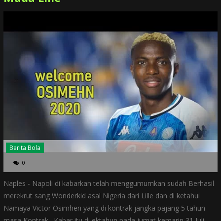
Berita Bola
0
Naples - Napoli di kabarkan telah menggumumkan sudah Berhasil
merekrut sang Wonderkid asal Nigeria dari Lille dan di ketahui
Namaya Victor Osimhen yang di kontrak jangka pajang 5 tahun
masa Kontrak . Kabar itu di ektahun pada jumat kemarin 31 Juli