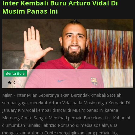
Inter Kembali Buru Arturo Vidal Di
Musim Panas Ini
Berita Bola
0
Milan - Inter Milan Sepertinya akan Bertindak kmebali Setelah
sempat gagal merekrut Arturo Vidal pada Musim digin Kemarin DI
January Kini Vidal kembali di incar di Musim panas ini karena
Memang Conte Sangat Meminati pemain Barcelona itu . Kabar ini
diumumkan jurnalis Fabrizio Romano di media sosialnya. Ia
mengatakan Antonio Conte menginginkan sang pemain lagi,