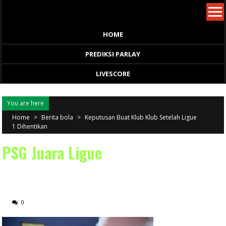
Skip
to
content
HOME
PREDIKSI PARLAY
LIVESCORE
You are here
Home
>
Berita bola
>
Keputusan Buat Klub Klub Setelah Ligue
1 Dihentikan
PSG Juara Ligue
0