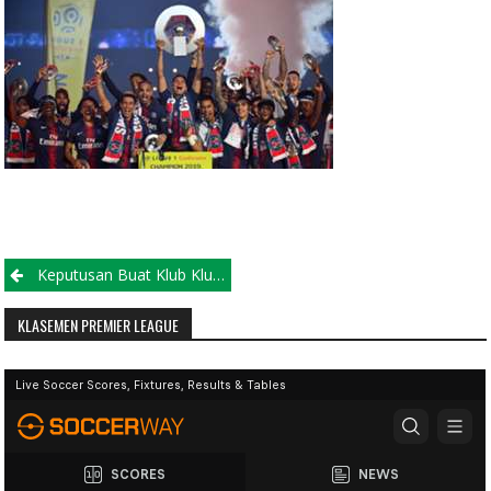
Keputusan Buat Klub Klub Setelah Ligue 1 Dihentikan
Post
Keputusan Buat Klub Klub Setelah Ligue 1 Dihentikan
navigation
KLASEMEN PREMIER LEAGUE