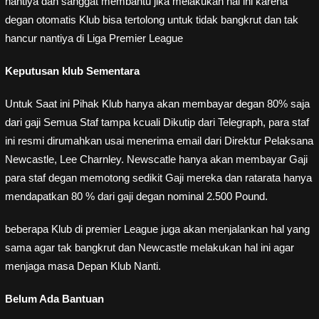
nantiya dan sanggat membantu jika melakukan hal ini karena
degan otomatis Klub bisa tertolong untuk tidak bangkrut dan tak
hancur nantiya di Liga Premier League
Keputusan klub Sementara
Untuk Saat ini Pihak Klub hanya akan membayar degan 80% saja
dari gaji Semua Staf tampa kcuali Dikutip dari Telegraph, para staf
ini resmi dirumahkan usai menerima email dari Direktur Pelaksana
Newcastle, Lee Charnley. Newscatle hanya akan membayar Gaji
para staf degan memotong sedikit Gaji mereka dan ratarata hanya
mendapatkan 80 % dari gaji degan nominal 2.500 Pound.
beberapa Klub di premier League juga akan menjalankan hal yang
sama agar tak bangkrut dan Newcastle melakukan hal ini agar
menjaga masa Depan Klub Nanti.
Belum Ada Bantuan