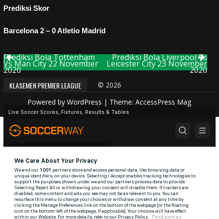
Prediksi Skor
Barcelona 2 – 0 Atletio Madrid
Prediksi Bola Tottenham
Prediksi Bola Liverpool Vs
Post
Vs Man City 22 November
Leicester City 23 November
2020
2020
navigation
KLASEMEN PREMIER LEAGUE
© 2026
Powered by
WordPress
| Theme:
AccessPress Mag