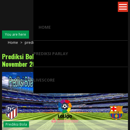
Skip
to
content
HOME
You are here
Home
>
prediksi bola
>
PREDIKSI PARLAY
Prediksi Bola Atletico Madrid Vs Barcelona 22
November 2020
LIVESCORE
Prediksi Bola