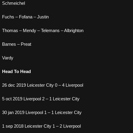
Schmeichel
Fuchs – Fofana – Justin
Thomas – Mendy – Telemans – Albrighton
Barnes – Preat
Vardy
Head To Head
26 dec 2019 Leicester City 0 – 4 Liverpool
5 oct 2019 Liverpool 2 – 1 Leicester City
30 jan 2019 Liverpool 1 – 1 Leicester City
1 sep 2018 Leicester City 1 – 2 Liverpool