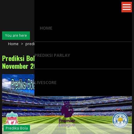
Skip
to
content
HOME
You are here
Home
>
prediksi bola
>
PREDIKSI PARLAY
Prediksi Bola Liverpool Vs Leicester City 23
November 2020
LIVESCORE
Prediksi Bola