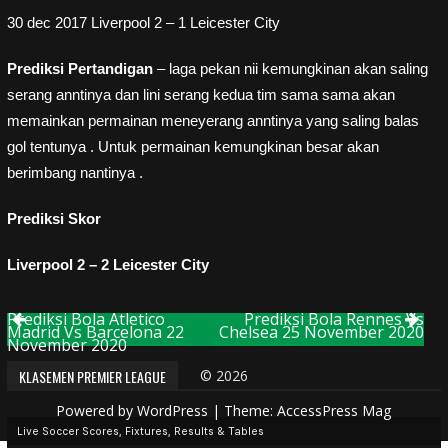
30 dec 2017 Liverpool 2 – 1 Leicester City
Prediksi Pertandigan
– laga pekan nii kemungkinan akan saling
serang anntinya dan lini serang kedua tim sama sama akan
memainkan permainan meneyerang anntinya yang saling balas
gol tentunya . Untuk permainan kemungkinan besar akan
berimbang nantinya .
Prediksi Skor
Liverpool 2 – 2 Leicester City
Prediksi Bola Atletico
Prediksi Bola Rennes Vs
Post
Madrid Vs Barcelona 22
Chelsea 25 November 2020
November 2020
navigation
KLASEMEN PREMIER LEAGUE
© 2026
Powered by
WordPress
| Theme:
AccessPress Mag