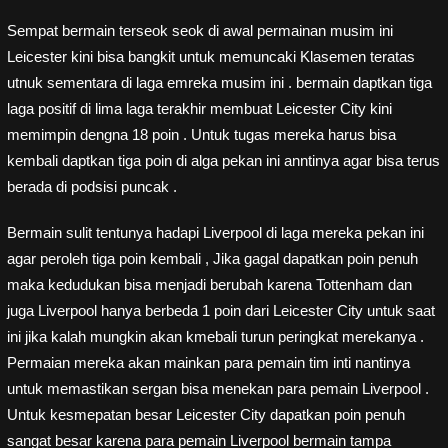
Sempat bermain terseok seok di awal permainan musim ini
Leicester kini bisa bangkit untuk memuncaki Klasemen teratas
utnuk sementara di laga emreka musim ini . bermain daptkan tiga
laga positif di lima laga terakhir membuat Leicester City kini
memimpin dengna 18 poin . Untuk tugas mereka harus bisa
kembali daptkan tiga poin di alga pekan ini anntinya agar bisa terus
berada di podsisi puncak .
Bermain sulit tentunya hadapi Liverpool di laga mereka pekan ini
agar peroleh tiga poin kembali , Jika gagal dapatkan poin penuh
maka kedudukan bisa menjadi berubah karena Tottenham dan
juga Liverpool hanya berbeda 1 poin dari Leicester City untuk saat
ini jika kalah mungkin akan kmebali turun peringkat merekanya .
Permaian mereka akan mainkan para pemain tim inti nantinya
untuk memastikan sergan bisa menekan para pemain Liverpool .
Untuk kesmepatan besar Leicester City dapatkan poin penuh
sangat besar karena para pemain Liverpool bermain tampa