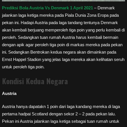
Prediksi Bola Austria Vs Denmark 1 April 2021
– Denmark
jalankan laga ketiga mereka pada Piala Dunia Zona Eropa pada
pekan ini. Hadapi Austria pada laga tandang tentunya Denmark
akan kembali berjuang memperoleh tiga poin yang perlu kembali di
peroleh. Sedangkan tuan rumah Austria harus kembali bermain
dengan apik agar peroleh tiga poin di markas mereka pada pekan
ini. Sedangkan Bentrokan kedua negara akan dimainkan pada
Ernst Happel Stadion yang jelas laga mereka akan kelihatan seruh
untuk peroleh tiga poin.
Kondisi Kedua Negara
Austria
Austria hanya dapatakn 1 poin dari laga kandang mereka di laga
pertama hadpai Scotland dengan sekor 2 – 2 pada pekan lalu.
Pekan ini Austria jalankan laga ketiga sebagai tuan rumah untuk