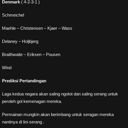
Denmark
( 4-2-3-1 )
Schmeichel
Maehle – Christensen – Kjaer – Wass
Delaney – Holjbjerg
Braithwaite – Eriksen – Pousen
Wind
Prediksi Pertandingan
Laga kedua negara akan saling ngotot dan saling serang untuk
peroleh gol kemenagan mereka.
Permainan mungkin akan berimbang untuk seragan mereka
nantinya di lini serang .