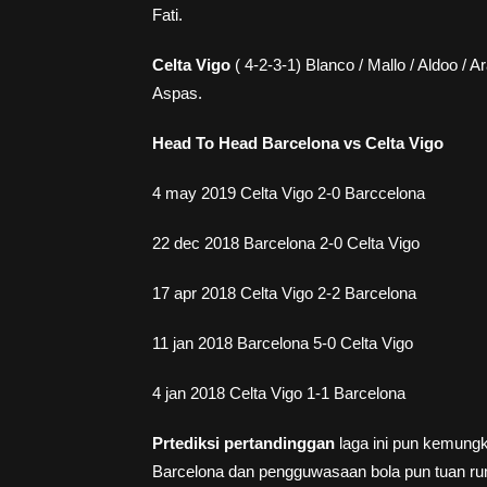
Fati.
Celta Vigo
( 4-2-3-1) Blanco / Mallo / Aldoo / A
Aspas.
Head To Head Barcelona vs Celta Vigo
4 may 2019 Celta Vigo 2-0 Barccelona
22 dec 2018 Barcelona 2-0 Celta Vigo
17 apr 2018 Celta Vigo 2-2 Barcelona
11 jan 2018 Barcelona 5-0 Celta Vigo
4 jan 2018 Celta Vigo 1-1 Barcelona
Prtediksi pertandinggan
laga ini pun kemungk
Barcelona dan pengguwasaan bola pun tuan r