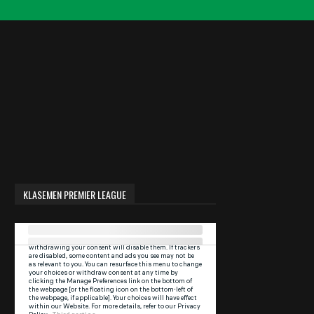
KLASEMEN PREMIER LEAGUE