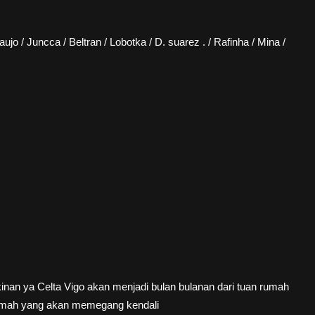
raujo / Juncca / Beltran / Lobotka / D. suarez . / Rafinha / Mina /
inan ya Celta Vigo akan menjadi bulan bulanan dari tuan rumah
umah yang akan memegang kendali