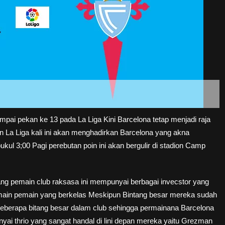
pai pekan ke 13 pada La Liga Kini Barcelona tetap menjadi raja
n La Liga kali ini akan menghadirkan Barcelona yang akna
l 3;00 Pagi perebutan poin ini akan bergulir di stadion Camp
ng pemain club raksasa ini mempunyai berbagai invecstor yang
in pemain yang berkelas Meskipun Bintang besar mereka sudah
berapa bitang besar dalam club sehingga permainana Barcelona
ai thrio yang sangat handal di lini depan mereka yaitu Grezman