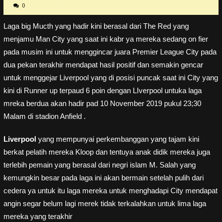
0
Laga big Mucth yang hadir kini berasal dari The Red yang
menjamu Man City yang saat ini kabr ya mereka sedang on fier
pada musim ini untuk menggincar juara Premier League City pada
dua pekan terakhir mendapat hasil positif dan semakin gencar
untuk menggejar Liverpool yang di posisi puncak saat ini City yang
kini di Runner up terpaud 6 poin dengan LIverpool untuka laga
mreka berdua akan hadir pad 10 November 2019 pukul 23;30
Malam di stadion Anfield .
Liverpool
yang mempunyai perkembanggan yang tajam kini
berkat pelatih mereka Kloop dan tentuya anak didik mereka juga
terlebih pemain yang berasal dari negri islam M. Salah yang
kemungkin besar pada laga ini akan bermain setelah pulih dari
cedera ya untuk itu laga mereka untuk menghadapi City mendapat
angin segar belum lagi merek tidak terkalahkan untuk lima laga
mereka yang terakhir