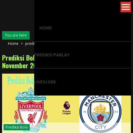
Skip
to
content
HOME
You are here
Home
>
prediksi bola
>
PREDIKSI PARLAY
Prediksi Bola Liverpool Vs Man City 10
November 2019
LIVESCORE
Prediksi Bola