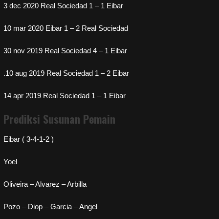
3 dec 2020 Real Sociedad 1 – 1 Eibar
10 mar 2020 Eibar 1 – 2 Real Sociedad
30 nov 2019 Real Sociedad 4 – 1 Eibar
.10 aug 2019 Real Sociedad 1 – 2 Eibar
14 apr 2019 Real Sociedad 1 – 1 Eibar
Prediksi Susunan Pemain
Eibar ( 3-4-1-2 )
Yoel
Oliveira – Alvarez – Arbilla
Pozo – Diop – Garcia – Angel