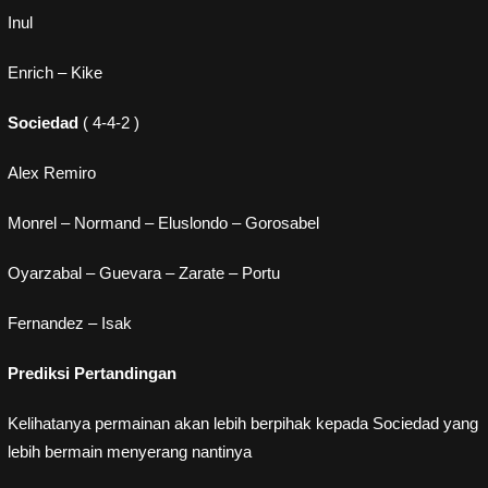
Inul
Enrich – Kike
Sociedad
( 4-4-2 )
Alex Remiro
Monrel – Normand – Eluslondo – Gorosabel
Oyarzabal – Guevara – Zarate – Portu
Fernandez – Isak
Prediksi Pertandingan
Kelihatanya permainan akan lebih berpihak kepada Sociedad yang
lebih bermain menyerang nantinya