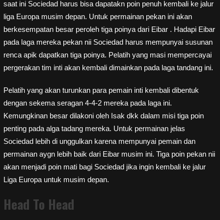
saat ini Sociedad harus bisa dapatakn poin penuh kembali ke jalur
liga Europa musim depan. Untuk permainan pekan ini akan
berkesempatan besar peroleh tiga poinya dari Eibar . Hadapi Eibar
pada laga mereka pekan nii Sociedad harus mempunyai susunan
renca apik dapatkan tiga poinya. Pelatih yang masi mempercayai
pergerakan tim inti akan kembali dimainkan pada laga tandang ini.
Pelatih yang akan turunkan para pemain inti kembali dibentuk
dengan sekema seragan 4-4-2 mereka pada laga ini.
Kemungkinan besar dilakoni oleh Isak dkk dalam misi tiga poin
penting pada alga tadang mereka. Untuk permainan jelas
Sociedad lebih di unggulkan karena mempunyai pemain dan
permainan aygn lebih baik dari Eibar musim ini. Tiga poin pekan nii
akan menjadi poin mati bagi Sociedad jika ingin kembali ke jalur
Liga Europa untuk musim depan.
Head To Head