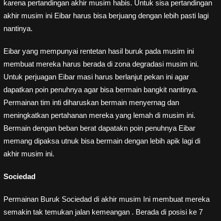
karena pertandingan akhir musim habis. Untuk sisa pertandingan
akhir musim ini Eibar harus bisa berjuang dengan lebih pasti lagi
nantinya.
Eibar yang mempunyai rentetan hasil buruk pada musim ini
membuat mereka harus berada di zona degradasi musim ini.
Untuk perjuagan Eibar masi harus berlanjut pekan ini agar
dapatkan poin penuhnya agar bisa bermain bangkit nantinya.
Permainan tim inti diharuskan bermain menyernag dan
meningkatkan pertahanan mereka yang lemah di musim ini.
Bermain dengan beban berat dapatakn poin penuhnya Eibar
memang dipaksa utnuk bisa bermain dengan lebih apik lagi di
akhir musim ini.
Sociedad
Permainan Buruk Sociedad di akhir musim Ini membuat mereka
semakin tak temukan jalan kemeangan . Berada di posisi ke 7