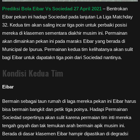
Prediksi Bola Eibar Vs Sociedad 27 April 2021
– Bentrokan
Eibar pekan ini hadapi Sociedad pada lanjutan La Liga Matchday
32. Kedua tim akan saling incar tiga poin untuk perbaiki posisi
mereka di klasemen sementara diakhir musim ini. Permainan
akan dimainkan pekan ini pada maraks Eibar yang berada di
Municipal de Ipurua. Permainan kedua tim kelihatanya akan sulit
bagi Eibar untuk dapatakn tiga poin dari Sociedad nantinya.
Kondisi Kedua Tim
Eibar
Bermain sebagai taun rumah di laga mereka pekan ini Eibar harus
bisa bermain bangkit dan petik tiga poinya. Hadapi Permainan
Sociedad sepertinya akan sulit karena permaian tim inti mereka
tengah goyah dan tak temukan arah bermain apik musim ini.
Berada di dasar klasemen Eibar hampir dipastikan di degradsi