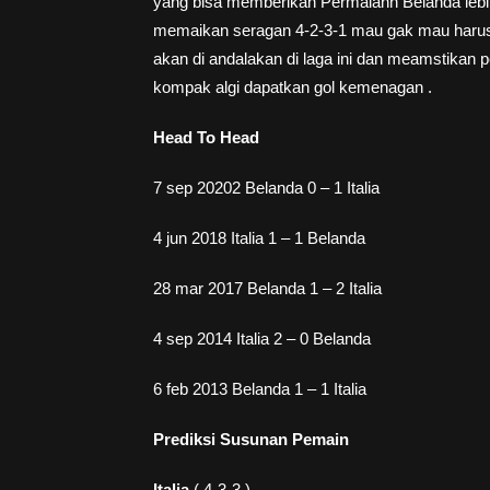
yang bisa memberikan Permaiann Belanda lebih
memaikan seragan 4-2-3-1 mau gak mau harus 
akan di andalakan di laga ini dan meamstikan
kompak algi dapatkan gol kemenagan .
Head To Head
7 sep 20202 Belanda 0 – 1 Italia
4 jun 2018 Italia 1 – 1 Belanda
28 mar 2017 Belanda 1 – 2 Italia
4 sep 2014 Italia 2 – 0 Belanda
6 feb 2013 Belanda 1 – 1 Italia
Prediksi Susunan Pemain
Italia
( 4-3-3 )