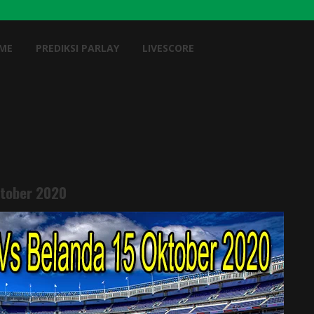
ME
PREDIKSI PARLAY
LIVESCORE
ktober 2020