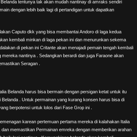
i Belanda tentunya tak akan mudah nantinay di amraks sendiri
main dengan lebih baik lagi di pertandigan untuk dapatkan
dalakan Caputo dkk yang bisa membantai Andoro di laga kedua
 akan kembali minkan di laga pekan ini dan menurunkan sekema
alakan di pekan ini Critante akan menajadi pemain tengah kembali
mereka nantinya . Sedangkan berardi dan juga Faraone akan
emastikan Seragan .
lia Belanda harus bisa bermain dengan persigan ketat untuk itu
gi Belanda . Untuk permainan yang kurang konsen harus bisa di
 yang berpotensi untuk lolos dari Fase Grop ini .
 kemenagan karean pertemuan pertama mereka di kalahakan Italia
 – 1 dan memastikan Permainan emreka dengan memberikan arahan