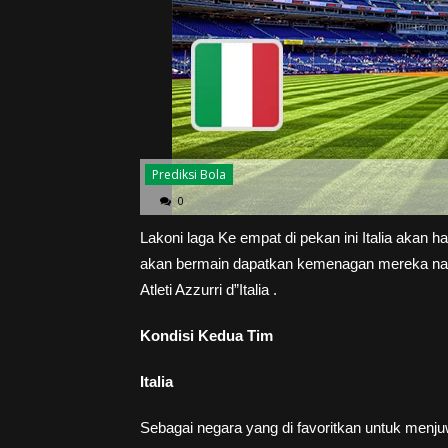
Prediksi Bola
0
Lakoni laga Ke empat di pekan ini Italia akan 
akan bermain dapatkan kemenagan mereka nanti
Atleti Azzurri d”Italia .
Kondisi Kedua Tim
Italia
Sebagai negara yang di favoritkan untuk menjuw