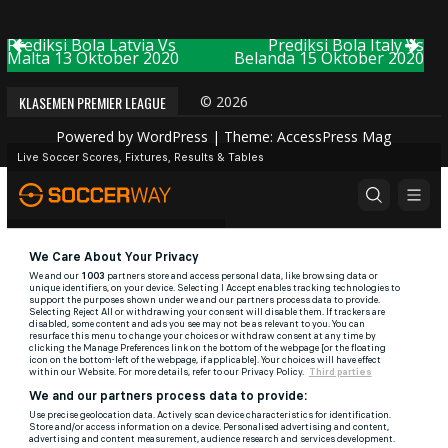
Prediksi Bola Latvia Vs
Prediksi Bola Italy Vs
Post
Malta 13 Oktober 2020
Belanda 15 Oktober 2020
navigation
KLASEMEN PREMIER LEAGUE
© 2026
Powered by
WordPress
| Theme:
AccessPress Mag