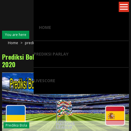
Skip
to
content
HOME
You are here
Home
>
prediksi bola
>
PREDIKSI PARLAY
Prediksi Bola Ukraine Vs Sepanyol 14 Oktober
2020
LIVESCORE
Prediksi Bola