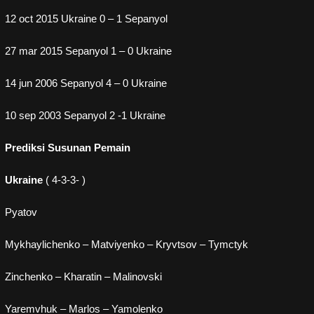
12 oct 2015 Ukraine 0 – 1 Sepanyol
27 mar 2015 Sepanyol 1 – 0 Ukraine
14 jun 2006 Sepanyol 4 – 0 Ukraine
10 sep 2003 Sepanyol 2 -1 Ukraine
Prediksi Susunan Pemain
Ukraine
( 4-3-3- )
Pyatov
Mykhaylichenko – Matviyenko – Kryvtsov – Tymctyk
Zinchenko – Kharatin – Malinovski
Yaremvhuk – Marlos – Yamolenko