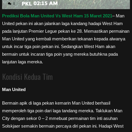
0
Prediksi Bola Man United Vs West Ham 15 Maret 2021
– Man
United pekan ini akan jalankan laga kandang hadapi West Ham
pada lanjutan Premier Legue pekan ke 28. Memastikan permainan
Man United yang kembali memberikan tekanan kepada alwanya
untuk incar tiga poin pekan ini. Sedangkan West Ham akan
bermain untuk incaran tiga poin yang mereka butuhkna pada
lanjutan laga mereka.
Kondisi Kedua Tim
Man United
Bermain apik di laga pekan kemarin Man United berhasil
memperoleh tiga poin dari laga tandang mereka. Taklukan Man
City dengan sekor 0 – 2 mmebuat permainan tim inti asuhan
Solskjaer semakin bermain percaya diri pekan ini. Hadapi West