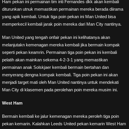
Ham pekan ini permainan tim inti Fernandes dkk akan kembali
diturunkan utnuk memastikan permainan mereka berada diirama
yang apik kembali. Untuk tiga poin pekan ini Man United bisa
memperkecil kembali jarak poin mereka dari Man City nantinya.
Man United yang tengah onfair pekan ini kelihatanya akan
melanjutakn kemenagan mereka kembali jika bermain kompak
seperti pekan keamrin. Permainan tiga poin pekan ini kembali
pelatih akan mainkan sekema 4-2-3-1 yang memastikan
permainan anak Solskjaer kembali bermain bertahan dan
menyerang dengna kompak kembali. Tiga poin pekan ini akan
menjadi target mati oleh Man United nantinya untuk mendekati
Man City di klasemen pada perolehan poin mereka musim ini.
West Ham
Bermain kembali ke jalur kemenagan mereka peroleh tiga poin
pekan kemarin. Kalahkan Leeds United pekan kemarin West Ham