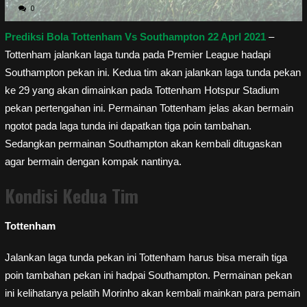
0
Prediksi Bola Tottenham Vs Southampton 22 Aprl 2021
–
Tottenham jalankan laga tunda pada Premier League hadapi
Southampton pekan ini. Kedua tim akan jalankan laga tunda pekan
ke 29 yang akan dimainkan pada Tottenham Hotspur Stadium
pekan pertengahan ini. Permainan Tottenham jelas akan bermain
ngotot pada laga tunda ini dapatkan tiga poin tambahan.
Sedangkan permainan Southampton akan kembali ditugaskan
agar bermain dengan kompak nantinya.
Kondisi Kedua Tim
Tottenham
Jalankan laga tunda pekan ini Tottenham harus bisa meraih tiga
poin tambahan pekan ini hadpai Southampton. Permainan pekan
ini kelihatanya pelatih Morinho akan kembali mainkan para pemain