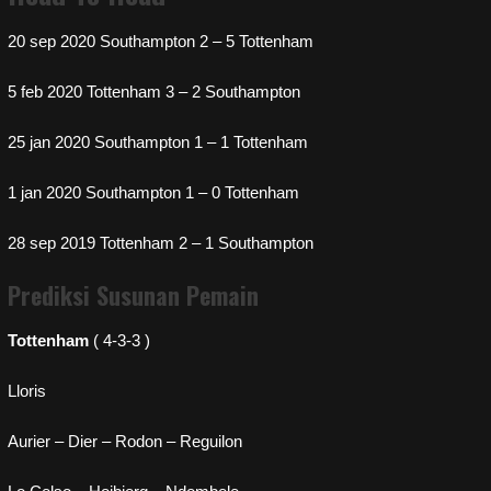
20 sep 2020 Southampton 2 – 5 Tottenham
5 feb 2020 Tottenham 3 – 2 Southampton
25 jan 2020 Southampton 1 – 1 Tottenham
1 jan 2020 Southampton 1 – 0 Tottenham
28 sep 2019 Tottenham 2 – 1 Southampton
Prediksi Susunan Pemain
Tottenham
( 4-3-3 )
Lloris
Aurier – Dier – Rodon – Reguilon