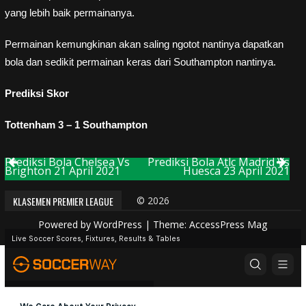
yang lebih baik permainanya.
Permainan kemungkinan akan saling ngotot nantinya dapatkan
bola dan sedikit permainan keras dari Southampton nantinya.
Prediksi Skor
Tottenham 3 – 1 Southampton
Prediksi Bola Chelsea Vs
Prediksi Bola Atlc Madrid Vs
Post
Brighton 21 April 2021
Huesca 23 April 2021
navigation
KLASEMEN PREMIER LEAGUE
© 2026
Powered by
WordPress
| Theme:
AccessPress Mag