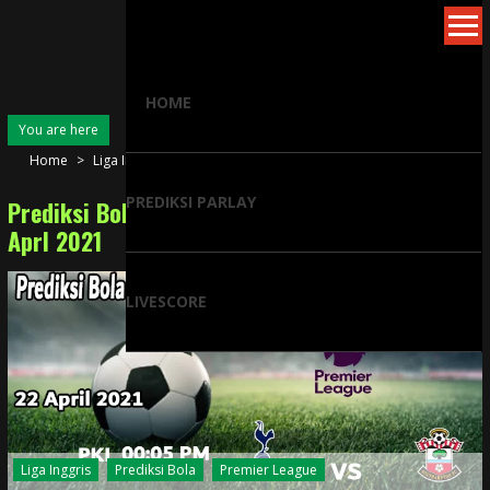
Skip
to
content
HOME
You are here
Home
>
Liga Inggris
>
PREDIKSI PARLAY
Prediksi Bola Tottenham Vs Southampton 22
Aprl 2021
LIVESCORE
Liga Inggris
Prediksi Bola
Premier League