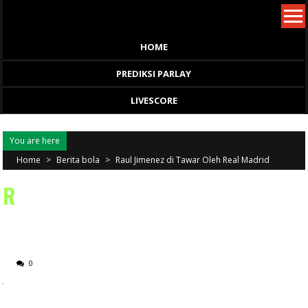
Skip
to
content
HOME
PREDIKSI PARLAY
LIVESCORE
You are here
Home
>
Berita bola
>
Raul Jimenez di Tawar Oleh Real Madrid
R
0