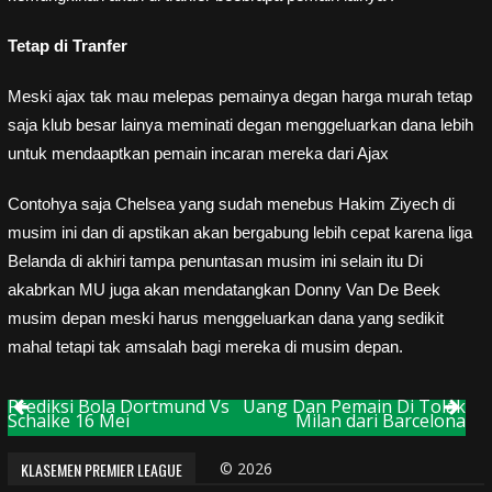
Tetap di Tranfer
Meski ajax tak mau melepas pemainya degan harga murah tetap
saja klub besar lainya meminati degan menggeluarkan dana lebih
untuk mendaaptkan pemain incaran mereka dari Ajax
Contohya saja Chelsea yang sudah menebus Hakim Ziyech di
musim ini dan di apstikan akan bergabung lebih cepat karena liga
Belanda di akhiri tampa penuntasan musim ini selain itu Di
akabrkan MU juga akan mendatangkan Donny Van De Beek
musim depan meski harus menggeluarkan dana yang sedikit
mahal tetapi tak amsalah bagi mereka di musim depan.
Prediksi Bola Dortmund Vs
Uang Dan Pemain Di Tolak
Post
Schalke 16 Mei
Milan dari Barcelona
navigation
KLASEMEN PREMIER LEAGUE
© 2026