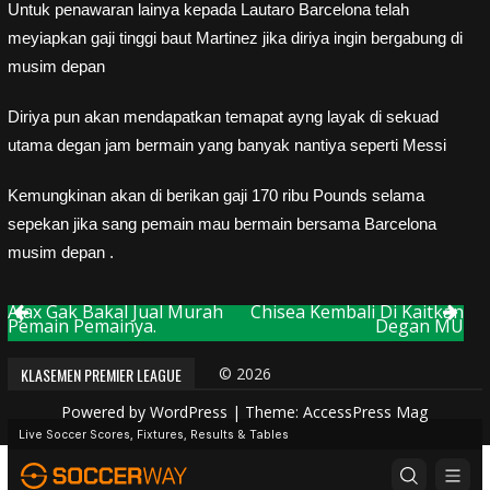
Untuk penawaran lainya kepada Lautaro Barcelona telah
meyiapkan gaji tinggi baut Martinez jika diriya ingin bergabung di
musim depan
Diriya pun akan mendapatkan temapat ayng layak di sekuad
utama degan jam bermain yang banyak nantiya seperti Messi
Kemungkinan akan di berikan gaji 170 ribu Pounds selama
sepekan jika sang pemain mau bermain bersama Barcelona
musim depan .
Ajax Gak Bakal Jual Murah
Chisea Kembali Di Kaitkan
Post
Pemain Pemainya.
Degan MU
navigation
KLASEMEN PREMIER LEAGUE
© 2026
Powered by
WordPress
| Theme:
AccessPress Mag