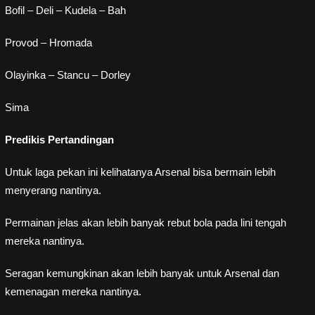
Bofil – Deli – Kudela – Bah
Provod – Hromada
Olayinka – Stancu – Dorley
Sima
Predikis Pertandingan
Untuk laga pekan ini kelihatanya Arsenal bisa bermain lebih
menyerang nantinya.
Permainan jelas akan lebih banyak rebut bola pada lini tengah
mereka nantinya.
Seragan kemungkinan akan lebih banyak untuk Arsenal dan
kemenagan mereka nantinya.