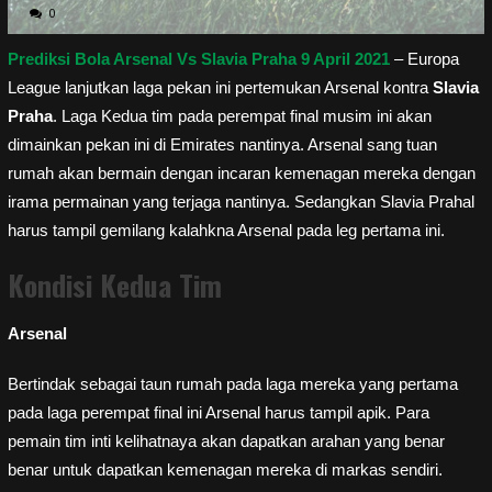
0
Prediksi Bola
Arsenal
Vs Slavia Praha 9 April 2021
– Europa
League lanjutkan laga pekan ini pertemukan Arsenal kontra
Slavia
Praha
. Laga Kedua tim pada perempat final musim ini akan
dimainkan pekan ini di Emirates nantinya. Arsenal sang tuan
rumah akan bermain dengan incaran kemenagan mereka dengan
irama permainan yang terjaga nantinya. Sedangkan Slavia Prahal
harus tampil gemilang kalahkna Arsenal pada leg pertama ini.
Kondisi Kedua Tim
Arsenal
Bertindak sebagai taun rumah pada laga mereka yang pertama
pada laga perempat final ini Arsenal harus tampil apik. Para
pemain tim inti kelihatnaya akan dapatkan arahan yang benar
benar untuk dapatkan kemenagan mereka di markas sendiri.