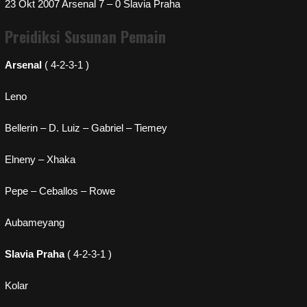
23 Okt 2007 Arsenal 7 – 0 Slavia Praha
Preidiksi Susunan Pemain
Arsenal
( 4-2-3-1 )
Leno
Bellerin – D. Luiz – Gabriel – Tiemey
Elneny – Xhaka
Pepe – Ceballos – Rowe
Aubameyang
Slavia Praha
( 4-2-3-1 )
Kolar