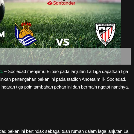
21
– Sociedad menjamu Bilbao pada lanjutan La Liga dapatkan tiga
inkan pertengahan pekan ini pada stadion Anoeta milik Sociedad.
incaran tiga poin tambahan pekan ini dan bermain ngotot nantinya.
dad pekan ini bertindak sebagai tuan rumah dalam laga lanjutan La