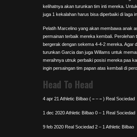
kelihatnya akan turunkan tim inti mereka. Untu
juga 1 kekalahan harus bisa diperbaiki di laga in
Pelatih Marcelino yang akan membawa anak as
permainan terbaik mereka kembali. Perolehan ti
bergerak dengan sekema 4-4-2 mereka. Agar da
turunkan Garcia dan juga Willams untuk memast
meraihnya utnuk perbaiki posisi mereka paa kalse
ingin persaingan tim papan atas kembali di pero
Head To Head
4 apr 21 Athletic Bilbao (
–
–
–
) Real Sociedad
1 dec 2020 Athletic Bilbao 0 – 1 Real Sociedad
9 feb 2020 Real Sociedad 2 – 1 Athletic Bilbao