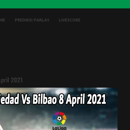
ME
PREDIKSI PARLAY
LIVESCORE
April 2021