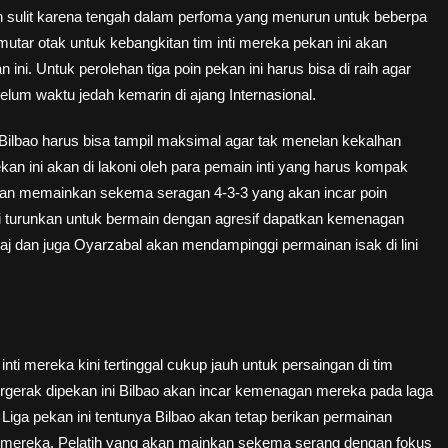
an sulit karena tengah dalam perfoma yang menurun untuk beberpa
utar otak untuk kebangkitan tim inti mereka pekan ini akan
ini. Untuk perolehan tiga poin pekan ini harus bisa di raih agar
elum waktu jedah kemarin di ajang Internasional.
Bilbao harus bisa tampil maksimal agar tak menelan kekalhan
kan ini akan di lakoni oleh para pemain inti yang harus kompak
 akan memainkan sekema seragan 4-3-3 yang akan incar poin
i turunkan untuk bermain dengan agresif dapatkan kemenagan
 dan juga Oyarzabal akan mendampinggi permainan isak di lini
ti mereka kini tertinggal cukup jauh untuk persaingan di tim
ergerak dipekan ini Bilbao akan incar kemenagan mereka pada laga
Liga pekan ini tentunya Bilbao akan tetap berikan permainan
mereka. Pelatih yang akan mainkan sekema serang dengan fokus