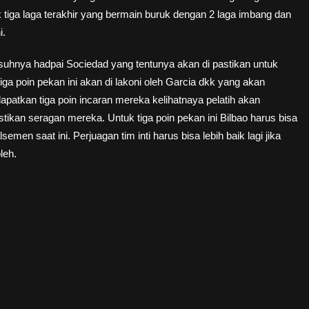
k tiga laga terakhir yang bermain buruk dengan 2 laga imbang dan
i.
uhnya hadpai Sociedad yang tentunya akan di pastikan untuk
ga poin pekan ini akan di lakoni oleh Garcia dkk yang akan
patkan tiga poin incaran mereka kelihatnaya pelatih akan
ikan seragan mereka. Untuk tiga poin pekan ini Bilbao harus bisa
men saat ini. Perjuagan tim inti harus bisa lebih baik lagi jika
leh.