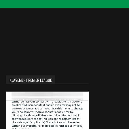
KLASEMEN PREMIER LEAGUE