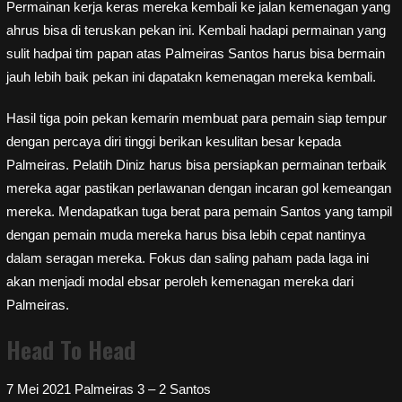
Permainan kerja keras mereka kembali ke jalan kemenagan yang
ahrus bisa di teruskan pekan ini. Kembali hadapi permainan yang
sulit hadpai tim papan atas Palmeiras Santos harus bisa bermain
jauh lebih baik pekan ini dapatakn kemenagan mereka kembali.
Hasil tiga poin pekan kemarin membuat para pemain siap tempur
dengan percaya diri tinggi berikan kesulitan besar kepada
Palmeiras. Pelatih Diniz harus bisa persiapkan permainan terbaik
mereka agar pastikan perlawanan dengan incaran gol kemeangan
mereka. Mendapatkan tuga berat para pemain Santos yang tampil
dengan pemain muda mereka harus bisa lebih cepat nantinya
dalam seragan mereka. Fokus dan saling paham pada laga ini
akan menjadi modal ebsar peroleh kemenagan mereka dari
Palmeiras.
Head To Head
7 Mei 2021 Palmeiras 3 – 2 Santos