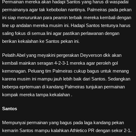
Permainan mereka akan hadapi Santos yang harus di waspadai
permainanya agar tak kebobolan nantinya. Palmeiras pada pekan
ini siap menurunkan para peamin terbaik mereka kembali dengan
line up andalan mereka musim ini. Hadapi Santos tentunya harus
saling fokus di semua lini agar pastikan perlawanan dengan
berikan kekalahan ke Santos pekan ini.
Pelatih Abel yang meyakini pergerakan Deyverson dkk akan
kembali mainkan seragan 4-2-3-1 mereka agar peroleh gol
kemenagan. Peluang tim Palmeiras cukup bagus untuk menang
karena musim ini mampu jauh lebih baik dari Santos. Sedangkan
beberpa eprtemuan di kandang Palmeiras tunjukan permainan
kompak mereka tampa kekalahan .
Santos
Mempunyai permainan yang bagus pada laga kandang pekan
kemarin Santos mampu kalahkan Athletico PR dengan sekor 2-1.