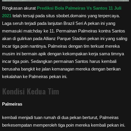
Ringkasan akurat
Prediksi Bola Palmeiras Vs Santos 11 Juli
2021
telah tersaji pada situs sbobet.domains yang terpercaya.
Laga seruh terjadi pada lanjutan Brazil Seri A pekan ini yang
memasuki matchday ke 11. Permainan Palmeiras kontra Santos
akan di gulirkan pada Allianz Parque Stadion pekan ini yang saling
incar tiga poin nantinya. Palmeiras dengan tim terkuat mereka
musim ini bermain apik dengan kekompakan kerja sama timnya
incar tiga poin. Sedangkan permainan Santos harus kembali
berusaha bangkit ke jalan kemanagan mereka dengan berikan
kekalahan ke Palmeiras pekan ini.
Kondisi Kedua Tim
Palmeiras
kembali menjadi tuan rumah di dua pekan berturut, Palmeiras
berkesempatan memperoleh tiga poin mereka kembali pekan ini.